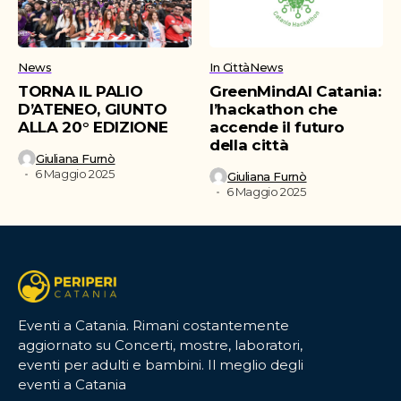
News
In Città
News
TORNA IL PALIO
GreenMindAI Catania:
D’ATENEO, GIUNTO
l’hackathon che
ALLA 20° EDIZIONE
accende il futuro
della città
Giuliana Furnò
6 Maggio 2025
Giuliana Furnò
6 Maggio 2025
Eventi a Catania. Rimani costantemente
aggiornato su Concerti, mostre, laboratori,
eventi per adulti e bambini. Il meglio degli
eventi a Catania