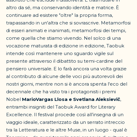
altro da sé, ma conservando identità e matrice. È
continuare ad esistere "oltre" la propria forma,
trapassando in un'altra che si sovrascrive. Metamorfosi
di esseri animati e inanimati, metamorfosi dei tempi,
come quella che stiamo vivendo. Nel solco di una
vocazione maturata di edizione in edizione, Taobuk
intende così mantenere uno sguardo vigile sul
presente attraverso il dibattito su temi-cardine del
pensiero universale. E lo farà ancora una volta grazie
al contributo di alcune delle voci più autorevoli dei
nostri giorni, mentre non si è ancora spenta l'eco del
decennale che ha visto tra i protagonisti i premi
Nobel
MarioVargas Llosa e Svetlana Aleksievič
,
entrambi insigniti del Taobuk Award for Literary
Excellence. Il festival procede così all’insegna di un
viaggio ideale, caratterizzato da un serrato intreccio
tra la Letteratura e le altre Muse, in un luogo - qual è