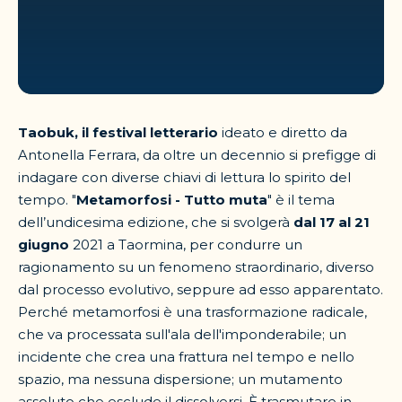
Taobuk, il festival letterario
ideato e diretto da
Antonella Ferrara, da oltre un decennio si prefigge di
indagare con diverse chiavi di lettura lo spirito del
tempo. "
Metamorfosi - Tutto muta
" è il tema
dell’undicesima edizione, che si svolgerà
dal 17 al 21
giugno
2021 a Taormina, per condurre un
ragionamento su un fenomeno straordinario, diverso
dal processo evolutivo, seppure ad esso apparentato.
Perché metamorfosi è una trasformazione radicale,
che va processata sull'ala dell'imponderabile; un
incidente che crea una frattura nel tempo e nello
spazio, ma nessuna dispersione; un mutamento
assoluto che esclude il dissolversi. È trasmutare in