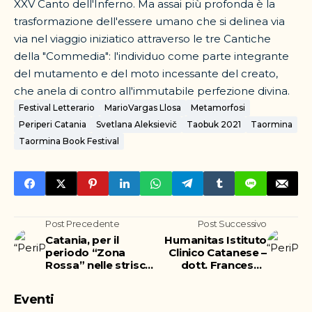
XXV Canto dell'Inferno. Ma assai più profonda è la
trasformazione dell'essere umano che si delinea via
via nel viaggio iniziatico attraverso le tre Cantiche
della "Commedia": l'individuo come parte integrante
del mutamento e del moto incessante del creato,
che anela di contro all'immutabile perfezione divina.
Festival Letterario
MarioVargas Llosa
Metamorfosi
Periperi Catania
Svetlana Aleksievič
Taobuk 2021
Taormina
Taormina Book Festival
Post Precedente
Post Successivo
Catania, per il
Humanitas Istituto
periodo “Zona
Clinico Catanese –
Rossa” nelle strisce
dott. Francesco
blu non si pagherà
Caruso è il
presidente
Eventi
nazionale ANISC