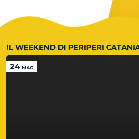
IL WEEKEND DI PERIPERI CATANI
24
MAG