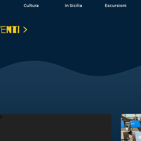
Cultura
In Sicilia
Escursioni
venti >