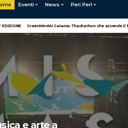
ome
Eventi
News
Peri Peri
GreenMindAI Catania: l’hackathon che accende il futuro della c
e a