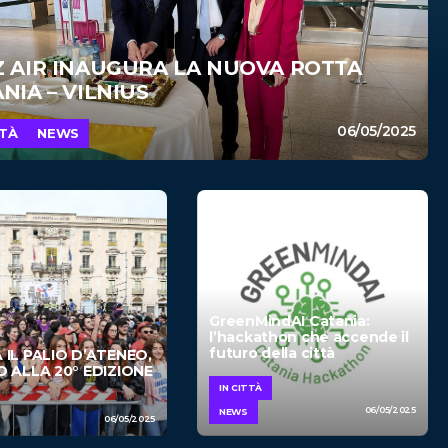
Z AIR INAUGURA LA NUOVA ROTTA
NIA – VILNIUS
06/05/2025
TTÀ
NEWS
GreenMindAI Catania:
l’hackathon che accende il
futuro della città
IL PALIO D’ATENEO,
 ALLA 20° EDIZIONE
IN CITTÀ
06/05/2025
NEWS
06/05/2025