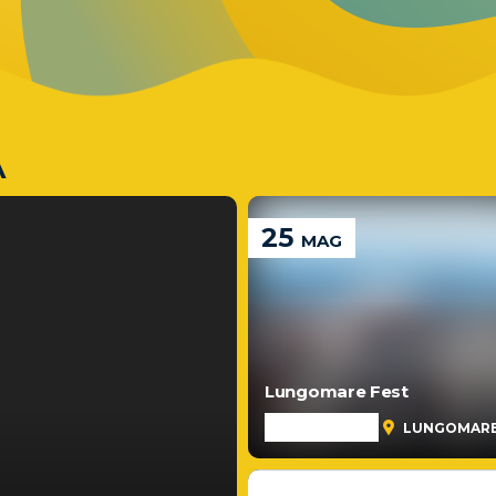
A
25
MAG
Lungomare Fest
WEEK-END
LUNGOMARE 