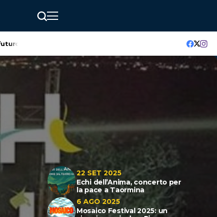
ittà
Al via la XXI edizione di Sicilia en Primeur
Catania Air Sh
22 SET 2025
Echi dell’Anima, concerto per
la pace a Taormina
6 AGO 2025
Mosaico Festival 2025: un