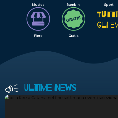
Musica
Bambini
Sport
Tutti
gli e
Fiere
Gratis
Ultime News