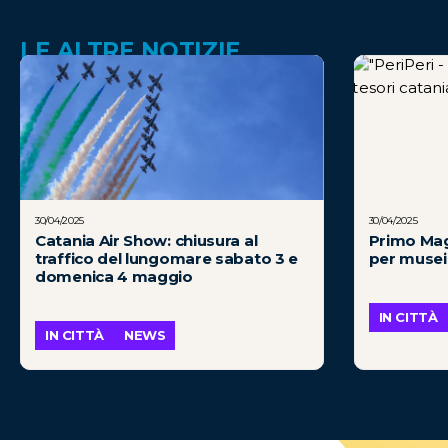
LE ALTRE NOTIZIE
30/04/2025
30/04/2025
Catania Air Show: chiusura al
Primo Magg
traffico del lungomare sabato 3 e
per musei 
domenica 4 maggio
IN CITTÀ
IN CITTÀ
NEWS