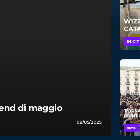
WIZ
CATA
IN CI
kend di maggio
TORNA 
GIUNTO
08/05/2025
NEWS