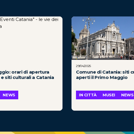
29/04/2025
io: orari di apertura
Comune di Catania: siti cu
e siti culturali a Catania
aperti il Primo Maggio
NEWS
IN CITTÀ
MUSEI
NEWS