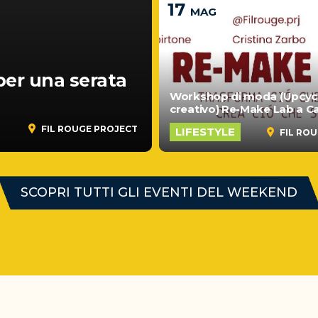
17
MAG
per una serata
Workshop di moda (Upcyc
creativo) Re-Make Lab a C
FIL ROUGE PROJECT
LIFESTYLE
FIL RO
SCOPRI TUTTI GLI EVENTI DEL WEEKEND