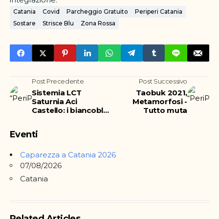
Catania
Covid
Parcheggio Gratuito
Periperi Catania
Sostare
Strisce Blu
Zona Rossa
Post Precedente
Post Successivo
Sistemia LCT
Taobuk 2021,
Saturnia Aci
Metamorfosi -
Castello: i biancoblu
Tutto muta
contro la Videx
rialzano la testa,
Eventi
perdono ma con
onore
Caparezza a Catania 2026
07/08/2026
Catania
Related Articles