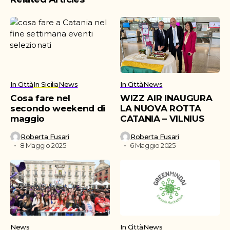
In Città
In Sicilia
News
In Città
News
Cosa fare nel
WIZZ AIR INAUGURA
secondo weekend di
LA NUOVA ROTTA
maggio
CATANIA – VILNIUS
Roberta Fusari
Roberta Fusari
8 Maggio 2025
6 Maggio 2025
News
In Città
News