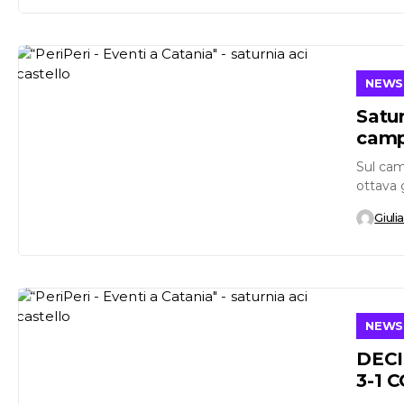
NEWS
Satur
campo
Sul cam
ottava 
di Serie
Giuli
NEWS
DECI
3-1 