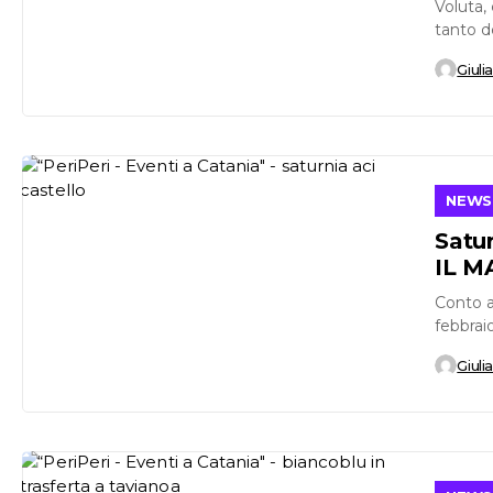
Voluta,
tanto d
casaling
Giuli
NEWS
Satu
IL 
Conto a
febbraio
per la s
Giuli