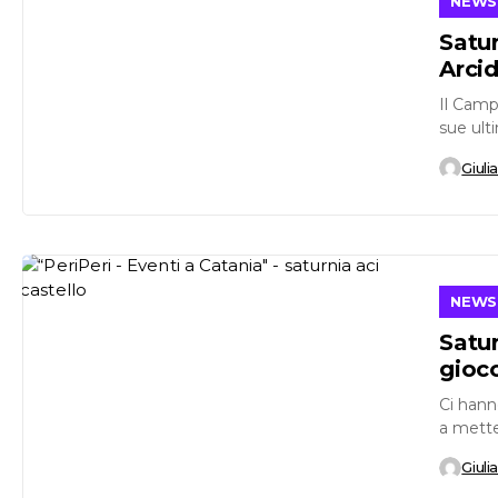
NEWS
Satur
Arci
Il Camp
sue ult
Giuli
NEWS
Satur
gioco
Ci hann
a metter
Giuli