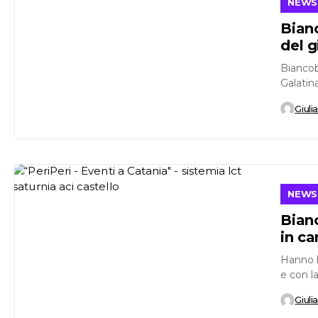
NEWS
Bian
del g
Biancob
Galatin
Castello,
Giuli
NEWS
Bianc
in c
Hanno l
e con l
Giuli