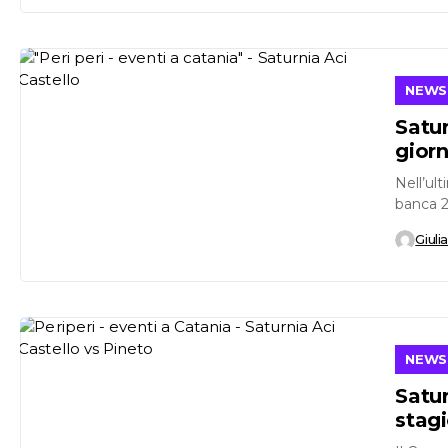
NEWS
Satur
giorn
Nell’ul
banca 20
del giro
Giuli
NEWS
Satur
stag