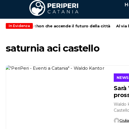
H
ia: l’hackathon che accende il futuro della città
Al via la XX
In Evidenza
saturnia aci castello
NEWS
Sarà 
pros
Waldo K
Castell
1960, ita
Giuli