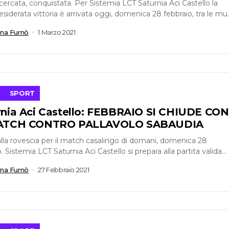
 cercata, conquistata. Per Sistemia LCT Saturnia Aci Castello la
esiderata vittoria è arrivata oggi, domenica 28 febbraio, tra le mu
he del Pala...
ana Furnò
1 Marzo 2021
SPORT
rnia Aci Castello: FEBBRAIO SI CHIUDE CON
MATCH CONTRO PALLAVOLO SABAUDIA
lla rovescia per il match casalingo di domani, domenica 28
. Sistemia LCT Saturnia Aci Castello si prepara alla partita valida
ettima...
ana Furnò
27 Febbraio 2021