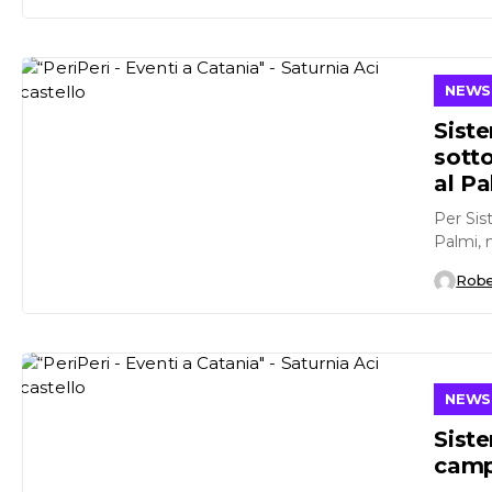
NEWS
Siste
sott
al Pa
Per Sis
Palmi, n
Robe
NEWS
Siste
camp