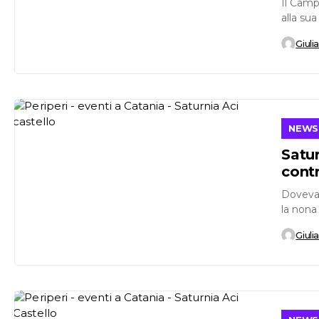
Il Camp
alla su
domani,.
Giuli
NEWS
Satur
contr
Doveva 
la nona
Giuli