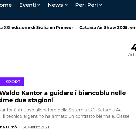
ome
Eventi
News
Peri Peri
I edizione di Sicilia en Primeur
Catania Air Show 2025: emozioni 
Arti
SPORT
Waldo Kantor a guidare i biancoblu nelle
sime due stagioni
antor è il nuovo allenatore della Sistemia LCT Saturnia Aci
o. Il tecnico argentino ha firmato un contratto biennale. Classe
liano...
ana Furnò
30 Marzo 2021