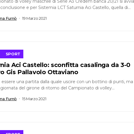
ionato di volley maschile di Serie A3 Credem banca 20/21 si avvi
a conclusione e per Sistemia LCT Saturnia Aci Castello, quella di
..
ana Furnò
19 Marzo 2021
SPORT
nia Aci Castello: sconfitta casalinga da 3-0
o Gis Pallavolo Ottaviano
essere una partita dalla quale uscire con un bottino di punti, ma
 giornata del girone di ritorno del Campionato di volley...
ana Furnò
15 Marzo 2021