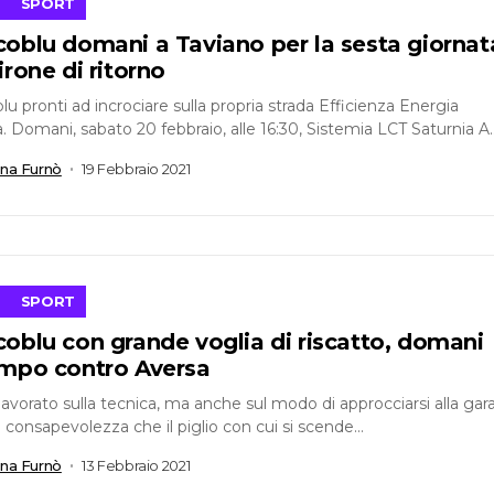
SPORT
coblu domani a Taviano per la sesta giornat
irone di ritorno
lu pronti ad incrociare sulla propria strada Efficienza Energia
a. Domani, sabato 20 febbraio, alle 16:30, Sistemia LCT Saturnia A
 per la...
ana Furnò
19 Febbraio 2021
SPORT
oblu con grande voglia di riscatto, domani
ampo contro Aversa
avorato sulla tecnica, ma anche sul modo di approcciarsi alla gara
a consapevolezza che il piglio con cui si scende...
ana Furnò
13 Febbraio 2021