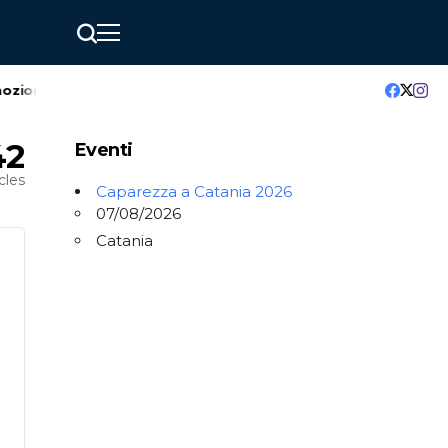
e orgoglio italiano nel cielo della città
Cosa fare nel seco
42
Eventi
cles
Caparezza a Catania 2026
07/08/2026
Catania