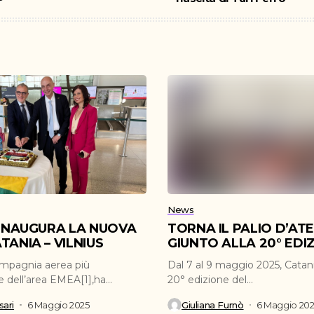
News
 INAUGURA LA NUOVA
TORNA IL PALIO D’AT
TANIA – VILNIUS
GIUNTO ALLA 20° EDI
ompagnia aerea più
Dal 7 al 9 maggio 2025, Catani
e dell’area EMEA[1],ha
20° edizione del...
inaugurato la nuova...
ari
6 Maggio 2025
Giuliana Furnò
6 Maggio 20