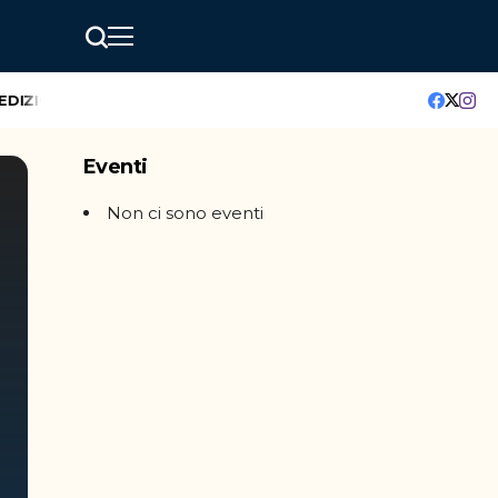
ZIONE
GreenMindAI Catania: l’hackathon che accende il futuro
Eventi
Non ci sono eventi