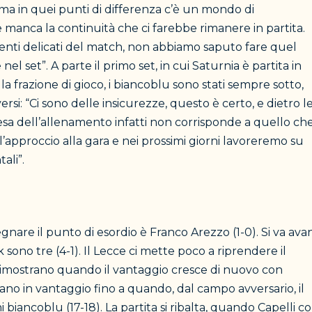
ma in quei punti di differenza c’è un mondo di
e manca la continuità che ci farebbe rimanere in partita.
menti delicati del match, non abbiamo saputo fare quel
el set”. A parte il primo set, in cui Saturnia è partita in
 frazione di gioco, i biancoblu sono stati sempre sotto,
si: “Ci sono delle insicurezze, questo è certo, e dietro l
esa dell’allenamento infatti non corrisponde a quello ch
’approccio alla gara e nei prossimi giorni lavoreremo su
ali”.
gnare il punto di esordio è Franco Arezzo (1-0). Si va avan
sono tre (4-1). Il Lecce ci mette poco a riprendere il
 dimostrano quando il vantaggio cresce di nuovo con
ano in vantaggio fino a quando, dal campo avversario, il
biancoblu (17-18). La partita si ribalta, quando Capelli con