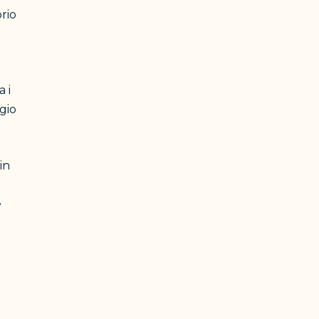
prio
 i
gio
in
è