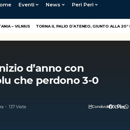
ome
Eventi
News
Peri Peri
 – VILNIUS
TORNA IL PALIO D’ATENEO, GIUNTO ALLA 20° EDI
inizio d’anno con
blu che perdono 3-0
ra
137 Visite
Condividi