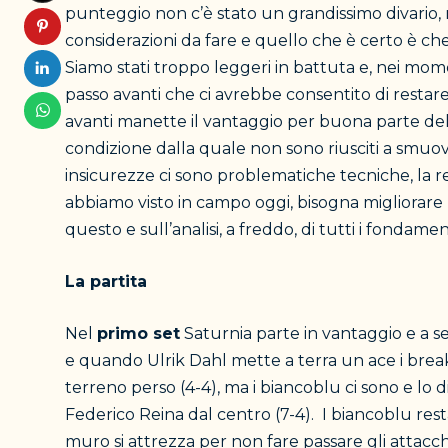
punteggio non c’è stato un grandissimo divario, 
considerazioni da fare e quello che è certo è ch
Siamo stati troppo leggeri in battuta e, nei mo
passo avanti che ci avrebbe consentito di restare n
avanti manette il vantaggio per buona parte della
condizione dalla quale non sono riusciti a smuover
insicurezze ci sono problematiche tecniche, la r
abbiamo visto in campo oggi, bisogna migliorare l
questo e sull’analisi, a freddo, di tutti i fondament
La partita
Nel
primo set
Saturnia parte in vantaggio e a se
e quando Ulrik Dahl mette a terra un ace i break 
terreno perso (4-4), ma i biancoblu ci sono e lo
Federico Reina dal centro (7-4). I biancoblu rest
muro si attrezza per non fare passare gli attacchi 