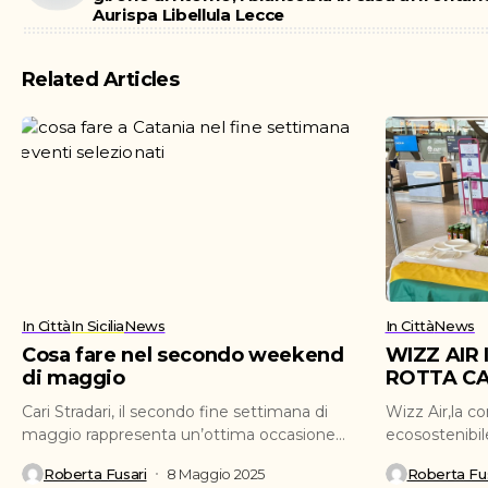
Aurispa Libellula Lecce
Related Articles
In Città
In Sicilia
News
In Città
News
Cosa fare nel secondo weekend
WIZZ AIR
di maggio
ROTTA CA
Cari Stradari, il secondo fine settimana di
Wizz Air,la c
maggio rappresenta un’ottima occasione
ecosostenibil
per ritagliarsi del tempo...
ufficialmente 
Roberta Fusari
8 Maggio 2025
Roberta Fus