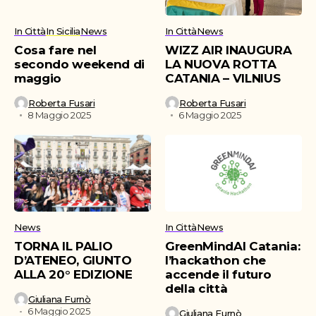
In Città
In Sicilia
News
In Città
News
Cosa fare nel
WIZZ AIR INAUGURA
secondo weekend di
LA NUOVA ROTTA
maggio
CATANIA – VILNIUS
Roberta Fusari
Roberta Fusari
8 Maggio 2025
6 Maggio 2025
News
In Città
News
TORNA IL PALIO
GreenMindAI Catania:
D’ATENEO, GIUNTO
l’hackathon che
ALLA 20° EDIZIONE
accende il futuro
della città
Giuliana Furnò
6 Maggio 2025
Giuliana Furnò