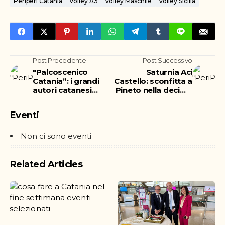
Periperi Catania
Volley A3
Volley Maschile
Volley Sicilia
Post Precedente
Post Successivo
"Palcoscenico
Saturnia Aci
Catania”: i grandi
Castello: sconfitta a
autori catanesi
Pineto nella decima
raccontano la città
giornata di
Campionato
Eventi
Non ci sono eventi
Related Articles