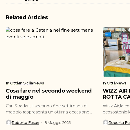
Related Articles
In Città
In Sicilia
News
In Città
News
Cosa fare nel secondo weekend
WIZZ AIR
di maggio
ROTTA CA
Cari Stradari, il secondo fine settimana di
Wizz Air,la c
maggio rappresenta un’ottima occasione
ecosostenibil
per ritagliarsi del tempo...
ufficialmente 
Roberta Fusari
8 Maggio 2025
Roberta Fus