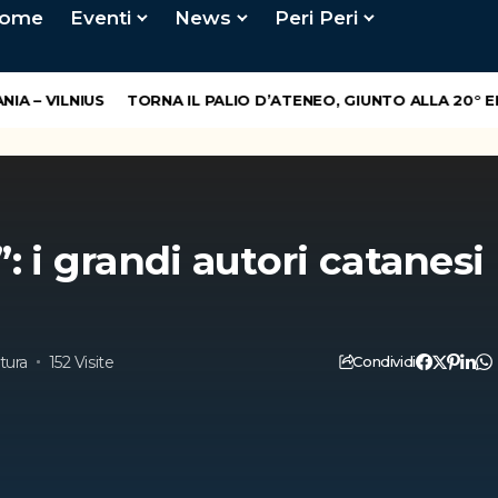
ome
Eventi
News
Peri Peri
 – VILNIUS
TORNA IL PALIO D’ATENEO, GIUNTO ALLA 20° EDI
: i grandi autori catanesi
tura
152 Visite
Condividi