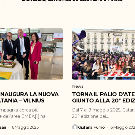
News
 INAUGURA LA NUOVA
TORNA IL PALIO D’AT
TANIA – VILNIUS
GIUNTO ALLA 20° EDI
ompagnia aerea più
Dal 7 al 9 maggio 2025, Catani
e dell’area EMEA[1],ha
20° edizione del...
inaugurato la nuova...
ari
6 Maggio 2025
Giuliana Furnò
6 Maggio 20