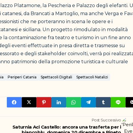
azzo Platamone, la Pescheria e Palazzo degli elefanti. 
 catanesi, da Brancati a Martoglio, ma anche Verga e Fav
essionisti che ne porteranno in scena le opere e i
catanesi e siciliana. Un progetto rimodulato in modalità
re la contaminazione fra teatro e turismo in un fine anno
degli eventi effettuate in presa diretta e trasmesse su
ssorato e degli stakeholder coinvolti, verrà poi realizzat
ranno patrimonio della promozione turistica e culturale
ia
Periperi Catania
Spettacoli Digitali
Spettacoli Natalizi
Post Successivo
Saturnia Aci Castello: ancora una trasferta per i
biancoblu, domenica 20 dicembre a Pineto