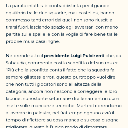
La partita infatti si è contraddistinta per il grande
equilibrio tra le due squadre, ma i castellesi, hanno
commesso tanti errori dai quali non sono riusciti a
tirarsi fuori, lasciando spazio agli avversari, con meno
partite sulle spalle, e con la voglia di fare bene tra le
proprie mura casalinghe.
Ne prende atto il
presidente Luigi Pulvirenti
che, da
Sabaudia, commenta così la sconfitta del suo roster:
“Più che la sconfitta conta il fatto che la squadra fa
sempre gli stessi errori, questo purtroppo vuol dire
che non tutti i giocatori sono all’altezza della
categoria, ancora non riescono a correggere le loro
lacune, nonostante settimane di allenamenti in cui si
insiste sulle mancanze tecniche. Martedì riprendiamo
a lavorare in palestra, nel frattempo ognuno avrà il
tempo di riflettere su cosa manca e su cosa bisogna
migliorare, questo è l’unico modo di dimostrarsi