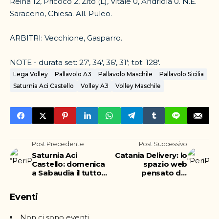
Reina 12, Pricoco 2, Zito (L), Vitale 0, Andriola 0. N.E.
Saraceno, Chiesa. All. Puleo.
ARBITRI: Vecchione, Gasparro.
NOTE - durata set: 27', 34', 36', 31'; tot: 128'.
Lega Volley
Pallavolo A3
Pallavolo Maschile
Pallavolo Sicilia
Saturnia Aci Castello
Volley A3
Volley Maschile
Post Precedente
Post Successivo
Saturnia Aci
Catania Delivery: lo
Castello: domenica
spazio web
a Sabaudia il tutto
pensato dai
per tutto per
cittadini a sostegno
portare punti a casa
del commercio
Eventi
Non ci sono eventi