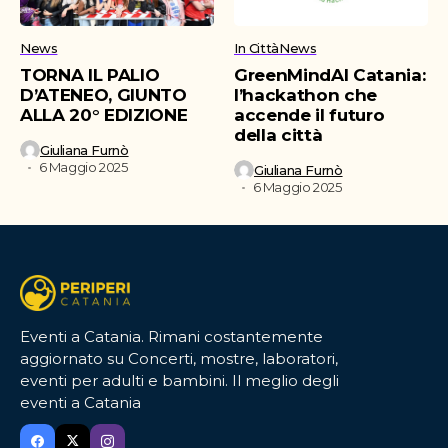
News
In Città
News
TORNA IL PALIO
GreenMindAI Catania:
D’ATENEO, GIUNTO
l’hackathon che
ALLA 20° EDIZIONE
accende il futuro
della città
Giuliana Furnò
6 Maggio 2025
Giuliana Furnò
6 Maggio 2025
Eventi a Catania. Rimani costantemente
aggiornato su Concerti, mostre, laboratori,
eventi per adulti e bambini. Il meglio degli
eventi a Catania