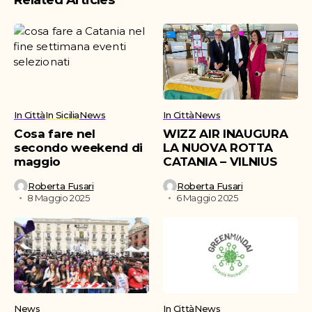
Related Articles
In Città
In Sicilia
News
In Città
News
Cosa fare nel
WIZZ AIR INAUGURA
secondo weekend di
LA NUOVA ROTTA
maggio
CATANIA – VILNIUS
Roberta Fusari
Roberta Fusari
8 Maggio 2025
6 Maggio 2025
News
In Città
News