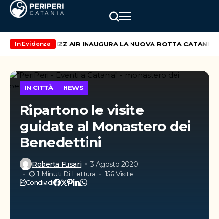
di maggio
WIZZ AIR INAUGURA LA NUOVA ROTTA CATANIA – V
In Evidenza
IN CITTÀ
NEWS
Ripartono le visite
guidate al Monastero dei
Benedettini
Roberta Fusari
3 Agosto 2020
1 Minuti Di Lettura
156 Visite
Condividi