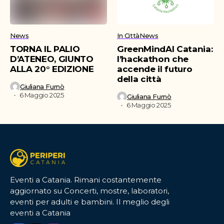
News
In Città
News
TORNA IL PALIO
GreenMindAI Catania:
D’ATENEO, GIUNTO
l’hackathon che
ALLA 20° EDIZIONE
accende il futuro
della città
Giuliana Furnò
6 Maggio 2025
Giuliana Furnò
6 Maggio 2025
Eventi a Catania. Rimani costantemente
aggiornato su Concerti, mostre, laboratori,
eventi per adulti e bambini. Il meglio degli
eventi a Catania