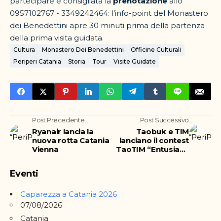
partecipare è consigliata la
prenotazione
allo
0957102767 - 3349242464: l’info-point del Monastero
dei Benedettini apre 30 minuti prima della partenza
della prima visita guidata.
Cultura
Monastero Dei Benedettini
Officine Culturali
Periperi Catania
Storia
Tour
Visite Guidate
Post Precedente
Post Successivo
Ryanair lancia la
Taobuk e TIM
nuova rotta Catania
lanciano il contest
Vienna
TaoTIM “Entusiasti
digitali”
Eventi
Caparezza a Catania 2026
07/08/2026
Catania