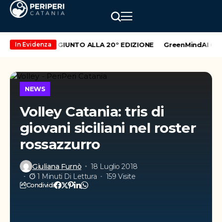
LIO D’ATENEO, GIUNTO ALLA 20° EDIZIONE
GreenMindAI Catani
In Evidenza
NEWS
Volley Catania: tris di
giovani siciliani nel roster
rossazzurro
Giuliana Furnò
18 Luglio 2018
1 Minuti Di Lettura
159 Visite
Condividi