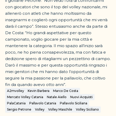
il giovane Petrone: “Non vedo l’ora di confrontarmi
con giocatori che sono il top del volley nazionale, mi
allenerò con atleti che hanno moltissimo da
insegnarmi e coglierò ogni opportunità che mi verrà
darà il campo”. Stesso entusiasmo anche da parte di
De Costa: “Ho grandi aspettative per questo
campionato, voglio giocare per la mia città e
mantenere la categoria. Il mio spazio all’inizio sarà
poco, ne ho piena consapevolezza, ma con fatica e
dedizione spero di ritagliarmi un pezzettino di campo.
Darò il massimo e per questa opportunità ringrazio i
miei genitori che mi hanno dato l’opportunità di
seguire la mia passione per la pallavolo, che coltivo
fin da quando avevo otto anni”.
A2mvolley
Kevin Barbera
Marco De Costa
Mercato Volley Catania
Natale Aiello
Nuovi Acquisti
PalaCatania
Pallavolo Catania
Pallavolo Siciliana
Sergio Petrone
Volley
Volley Maschile
Volley Siciliano