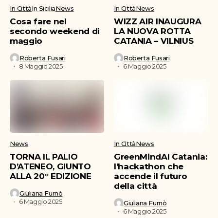
In Città
In Sicilia
News
In Città
News
Cosa fare nel
WIZZ AIR INAUGURA
secondo weekend di
LA NUOVA ROTTA
maggio
CATANIA – VILNIUS
Roberta Fusari
Roberta Fusari
8 Maggio 2025
6 Maggio 2025
News
In Città
News
TORNA IL PALIO
GreenMindAI Catania:
D’ATENEO, GIUNTO
l’hackathon che
ALLA 20° EDIZIONE
accende il futuro
della città
Giuliana Furnò
6 Maggio 2025
Giuliana Furnò
6 Maggio 2025