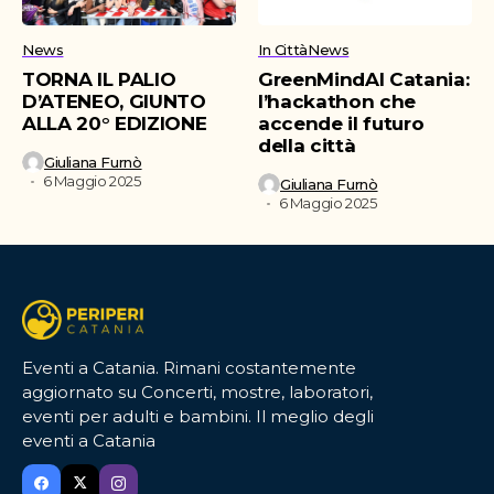
News
In Città
News
TORNA IL PALIO
GreenMindAI Catania:
D’ATENEO, GIUNTO
l’hackathon che
ALLA 20° EDIZIONE
accende il futuro
della città
Giuliana Furnò
6 Maggio 2025
Giuliana Furnò
6 Maggio 2025
Eventi a Catania. Rimani costantemente
aggiornato su Concerti, mostre, laboratori,
eventi per adulti e bambini. Il meglio degli
eventi a Catania