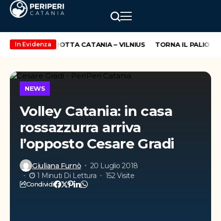
URA LA NUOVA ROTTA CATANIA – VILNIUS
TORNA IL PALIO D’A
In Evidenza
NEWS
Volley Catania: in casa
rossazzurra arriva
l’opposto Cesare Gradi
Giuliana Furnò
20 Luglio 2018
1 Minuti Di Lettura
152 Visite
Condividi