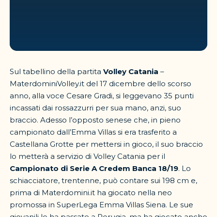
Sul tabellino della partita
Volley Catania
–
MaterdominiVolley.it del 17 dicembre dello scorso
anno, alla voce Cesare Gradi, si leggevano 35 punti
incassati dai rossazzurri per sua mano, anzi, suo
braccio. Adesso l’opposto senese che, in pieno
campionato dall’Emma Villas si era trasferito a
Castellana Grotte per mettersi in gioco, il suo braccio
lo metterà a servizio di Volley Catania per il
Campionato di Serie A Credem Banca 18/19
. Lo
schiacciatore, trentenne, può contare sui 198 cm e,
prima di Materdomini.it ha giocato nella neo
promossa in SuperLega Emma Villas Siena. Le sue
giovanili le ha passate a Perugia, ma ha giocato anche