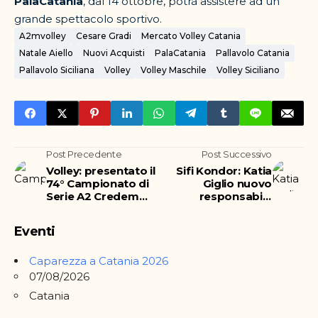
PalaCatania
, dal 14 ottobre, potrà assistere ad un
grande spettacolo sportivo.
A2mvolley
Cesare Gradi
Mercato Volley Catania
Natale Aiello
Nuovi Acquisti
PalaCatania
Pallavolo Catania
Pallavolo Siciliana
Volley
Volley Maschile
Volley Siciliano
Post Precedente
Post Successivo
Volley: presentato il
Sifi Kondor: Katia
74° Campionato di
Giglio nuovo
Serie A2 Credem
responsabile
Banca 18/19
tecnico dell'under
14
Eventi
Caparezza a Catania 2026
07/08/2026
Catania