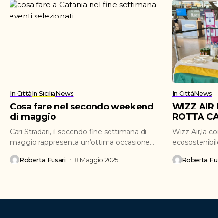
In Città
In Sicilia
News
In Città
News
Cosa fare nel secondo weekend
WIZZ AIR
di maggio
ROTTA CA
Cari Stradari, il secondo fine settimana di
Wizz Air,la c
maggio rappresenta un’ottima occasione
ecosostenibil
per ritagliarsi del tempo...
ufficialmente 
Roberta Fusari
8 Maggio 2025
Roberta Fus