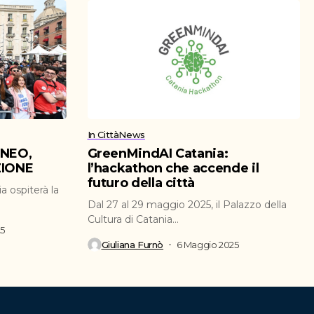
In Città
News
ENEO,
GreenMindAI Catania:
ZIONE
l’hackathon che accende il
futuro della città
a ospiterà la
Dal 27 al 29 maggio 2025, il Palazzo della
Cultura di Catania...
25
Giuliana Furnò
6 Maggio 2025