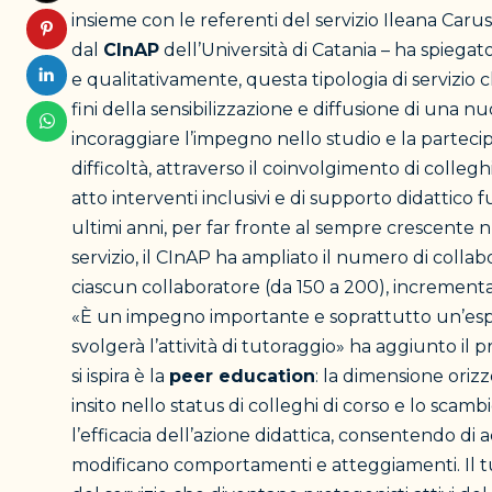
insieme con le referenti del servizio Ileana Car
dal
CInAP
dell’Università di Catania – ha spiegat
e qualitativamente, questa tipologia di servizio c
fini della sensibilizzazione e diffusione di una nuo
incoraggiare l’impegno nello studio e la partecipa
difficoltà, attraverso il coinvolgimento di colleg
atto interventi inclusivi e di supporto didattico 
ultimi anni, per far fronte al sempre crescente n
servizio, il CInAP ha ampliato il numero di colla
ciascun collaboratore (da 150 a 200), incrementa
«È un impegno importante e soprattutto un’esper
svolgerà l’attività di tutoraggio» ha aggiunto il pr
si ispira è la
peer education
: la dimensione orizz
insito nello status di colleghi di corso e lo scamb
l’efficacia dell’azione didattica, consentendo d
modificano comportamenti e atteggiamenti. Il tut