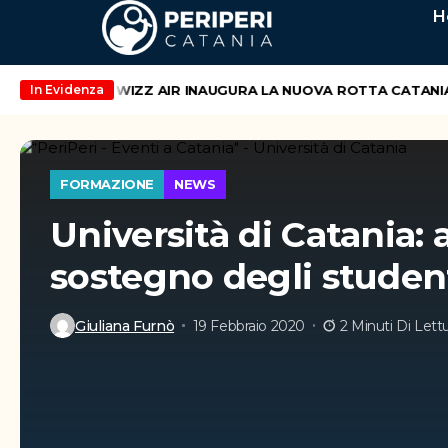
H
 di maggio
WIZZ AIR INAUGURA LA NUOVA ROTTA CATANIA – V
In Evidenza
FORMAZIONE
NEWS
Università di Catania: a
sostegno degli student
Giuliana Furnò
19 Febbraio 2020
2 Minuti Di Lett