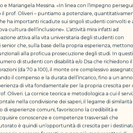
uso e Mariangela Messina. «In linea con l’impegno persegu
o il prof. Oliveri – puntiamo a potenziare, quantitativame
he ha importanti ricadute sui singoli studenti coinvolti e 
va cultura dell’inclusione». L’attività mira infatti ad
zione attiva alla vita universitaria degli studenti con
hi senior che, sulla base della propria esperienza, mettono
funzionali alla proficua prosecuzione degli studi. In questi
umero di studenti con disabilità e/o Dsa che richiedono il
borazioni (da 70 a 100), il monte ore complessivo assegnat
ndo il compenso e la durata dell’incarico, fino a un anno
ienza di vita fondamentale per la propria crescita per 
of. Oliveri. La cornice teorica e metodologica a cui il servi
ontale nella condivisione dei saperi, il legame di similarità
io di esperienze comuni, favoriscono la credibilità e
i acquisire conoscenze e competenze trasversali che
orato è quindi un’opportunità di crescita per i destinat