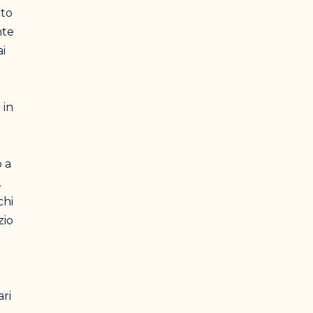
ito
nte
ai
 in
o a
.
chi
zio
ari