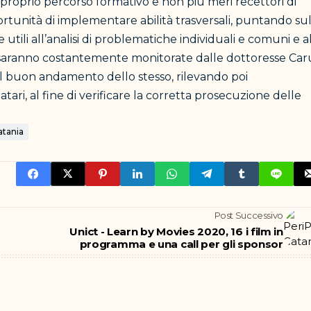
l proprio percorso formativo e non più meri recettori di
ortunità di implementare abilità trasversali, puntando su
 utili all’analisi di problematiche individuali e comuni e a
olte saranno costantemente monitorate dalle dottoresse Ca
e il buon andamento dello stesso, rilevando poi
tari, al fine di verificare la corretta prosecuzione delle
atania
Post Successivo
Unict - Learn by Movies 2020, 16 i film in
programma e una call per gli sponsor