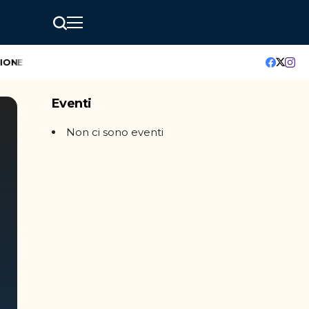
NE
GreenMindAI Catania: l’hackathon che accende il futuro del
Eventi
Non ci sono eventi