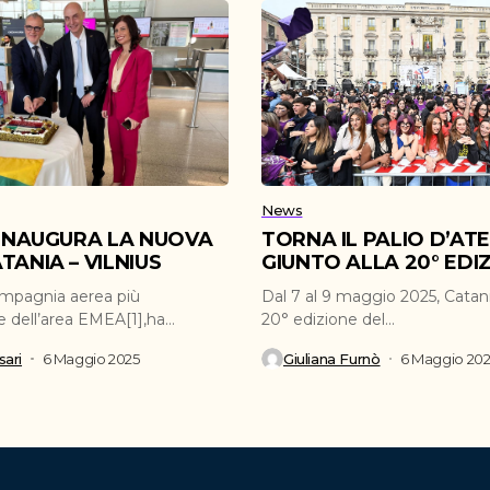
News
 INAUGURA LA NUOVA
TORNA IL PALIO D’AT
TANIA – VILNIUS
GIUNTO ALLA 20° EDI
ompagnia aerea più
Dal 7 al 9 maggio 2025, Catani
e dell’area EMEA[1],ha
20° edizione del...
inaugurato la nuova...
ari
6 Maggio 2025
Giuliana Furnò
6 Maggio 20