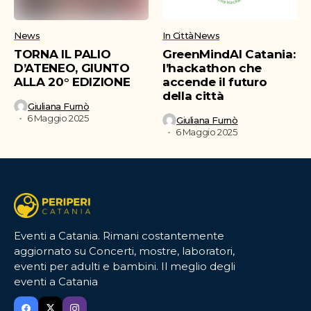
News
In Città
News
TORNA IL PALIO
GreenMindAI Catania:
D’ATENEO, GIUNTO
l’hackathon che
ALLA 20° EDIZIONE
accende il futuro
della città
Giuliana Furnò
6 Maggio 2025
Giuliana Furnò
6 Maggio 2025
Eventi a Catania. Rimani costantemente
aggiornato su Concerti, mostre, laboratori,
eventi per adulti e bambini. Il meglio degli
eventi a Catania