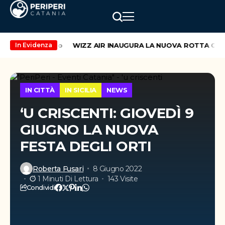
ekend di maggio
WIZZ AIR INAUGURA LA NUOVA ROTTA CATAN
In Evidenza
IN CITTÀ
IN SICILIA
NEWS
‘U CRISCENTI: GIOVEDÌ 9
GIUGNO LA NUOVA
FESTA DEGLI ORTI
Roberta Fusari
8 Giugno 2022
1 Minuti Di Lettura
143 Visite
Condividi