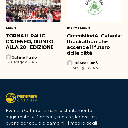
News
In Città
News
TORNA IL PALIO
GreenMindAI Catania:
D’ATENEO, GIUNTO
l’hackathon che
ALLA 20° EDIZIONE
accende il futuro
della città
Giuliana Furnò
6 Maggio 2025
Giuliana Furnò
6 Maggio 2025
Eventi a Catania. Rimani costantemente
aggiornato su Concerti, mostre, laboratori,
eventi per adulti e bambini. Il meglio degli