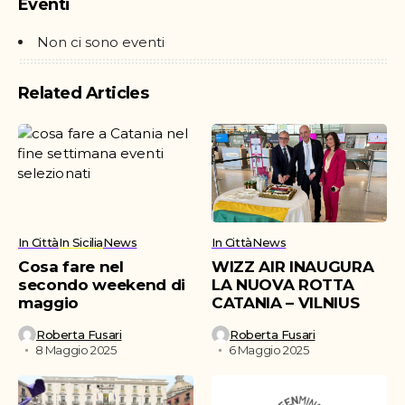
Eventi
MERCATO PER IL
PROSSIMO
CAMPIONATO
Non ci sono eventi
Related Articles
In Città
In Sicilia
News
In Città
News
Cosa fare nel
WIZZ AIR INAUGURA
secondo weekend di
LA NUOVA ROTTA
maggio
CATANIA – VILNIUS
Roberta Fusari
Roberta Fusari
8 Maggio 2025
6 Maggio 2025