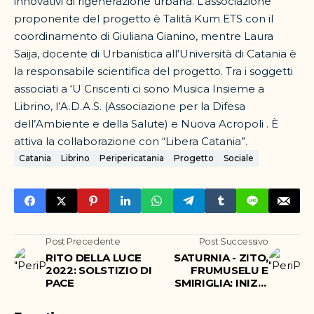
innovativi di rigenerazione urbana. L’associazione
proponente del progetto è Talità Kum ETS con il
coordinamento di Giuliana Gianino, mentre Laura
Saija, docente di Urbanistica all’Università di Catania è
la responsabile scientifica del progetto. Tra i soggetti
associati a ‘U Criscenti ci sono Musica Insieme a
Librino, l’A.D.A.S. (Associazione per la Difesa
dell’Ambiente e della Salute) e Nuova Acropoli . È
attiva la collaborazione con “Libera Catania”.
Catania
Librino
Peripericatania
Progetto
Sociale
Post Precedente
Post Successivo
RITO DELLA LUCE
SATURNIA - ZITO,
2022: SOLSTIZIO DI
FRUMUSELU E
PACE
SMIRIGLIA: INIZIA
CON TRE
CONFERME IL