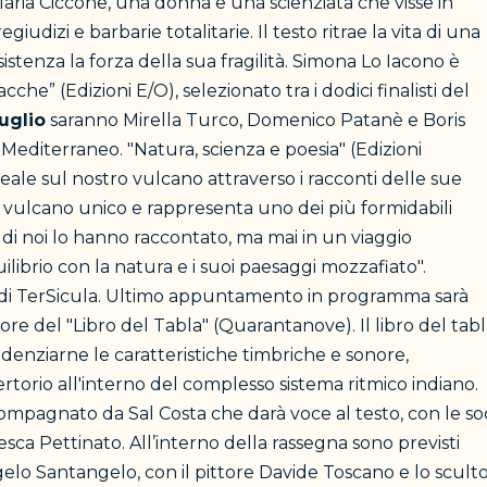
Maria Ciccone, una donna e una scienziata che visse in
iudizi e barbarie totalitarie. Il testo ritrae la vita di una
stenza la forza della sua fragilità. Simona Lo Iacono è
che” (Edizioni E/O), selezionato tra i dodici finalisti del
luglio
saranno Mirella Turco, Domenico Patanè e Boris
Mediterraneo. "Natura, scienza e poesia" (Edizioni
eale sul nostro vulcano attraverso i racconti delle sue
un vulcano unico e rappresenta uno dei più formidabili
 di noi lo hanno raccontato, ma mai in un viaggio
uilibrio con la natura e i suoi paesaggi mozzafiato".
io di TerSicula. Ultimo appuntamento in programma sarà
re del "Libro del Tabla" (Quarantanove). Il libro del tab
evidenziarne le caratteristiche timbriche e sonore,
ertorio all'interno del complesso sistema ritmico indiano.
mpagnato da Sal Costa che darà voce al testo, con le so
sca Pettinato. All’interno della rassegna sono previsti
elo Santangelo, con il pittore Davide Toscano e lo scult