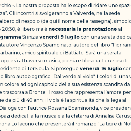
rchio -. La nostra proposta ha lo scopo di ridare uno spaz
za”. Gli incontri si svolgeranno a Valverde, nella sede
mo albero di nespolo (da qui il nome della rassegna), simbol
re 20:30, è libero ma è
necessaria la prenotazione
al
rogramma
Si inizia
venerdì 9 luglio
con una serata dedic
cantautore Vincenzo Spampinato, autore del libro “Fiorira
arbarino, amico spirituale di Battiato. Sarà una serata
pperà attraverso musica, poesia e filosofia. I due ospiti
esidente di TerSicula. Si prosegue
venerdì 16 luglio
con
 libro autobiografico "Dal verde al viola". I colori di una v
un colore ad ogni capitolo della sua esistenza scandita da
lice trascorsa a Bronte; il rosso che rappresenta l’amore per
 più di 40 anni; il viola è la spiritualità che la lega al
ialoga con l’autrice Rossana Epaminonda, vice presiden
spazi dedicati alla musica e alla chitarra di Annalisa Caruso
Simona Lo Iacono che presenterà il romanzo "La tigre di Not