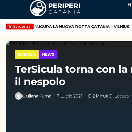
H
WIZZ AIR INAUGURA LA NUOVA ROTTA CATANIA – VILNIUS
T
In Evidenza
IN SICILIA
NEWS
TerSicula torna con la 
il nespolo
Giuliana Furnò
7 Luglio 2021
2 Minuti Di Lettura