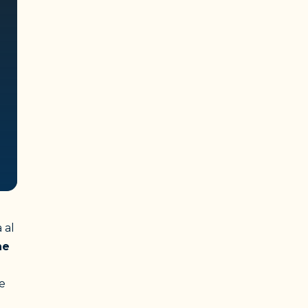
 al
ne
le