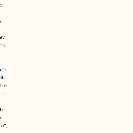
io
o
ata
nno
 la
ita
 tre
 la
te
.
o";