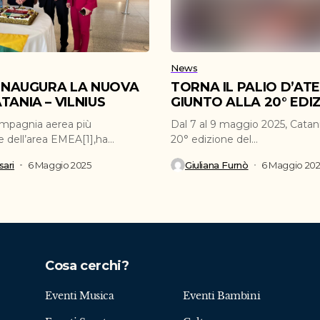
News
 INAUGURA LA NUOVA
TORNA IL PALIO D’AT
TANIA – VILNIUS
GIUNTO ALLA 20° EDI
ompagnia aerea più
Dal 7 al 9 maggio 2025, Catani
e dell’area EMEA[1],ha
20° edizione del...
inaugurato la nuova...
ari
6 Maggio 2025
Giuliana Furnò
6 Maggio 20
Cosa cerchi?
Eventi Musica
Eventi Bambini