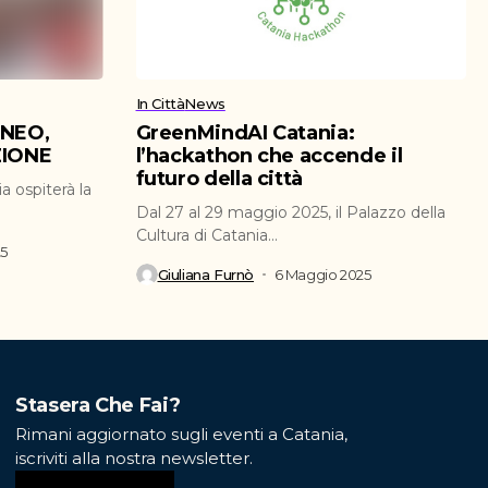
In Città
News
ENEO,
GreenMindAI Catania:
ZIONE
l’hackathon che accende il
futuro della città
a ospiterà la
Dal 27 al 29 maggio 2025, il Palazzo della
Cultura di Catania...
25
Giuliana Furnò
6 Maggio 2025
Stasera Che Fai?
Rimani aggiornato sugli eventi a Catania,
iscriviti alla nostra newsletter.