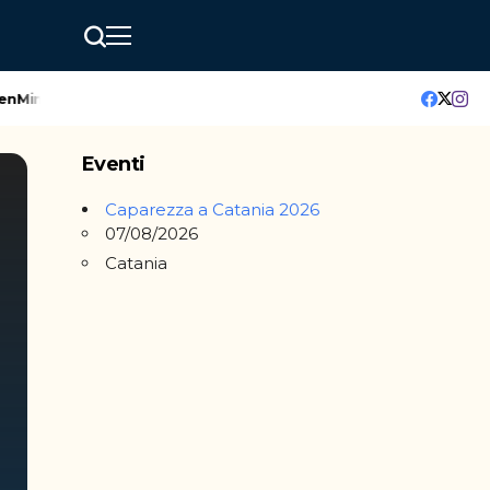
ndAI Catania: l’hackathon che accende il futuro della città
A
Eventi
Caparezza a Catania 2026
07/08/2026
Catania