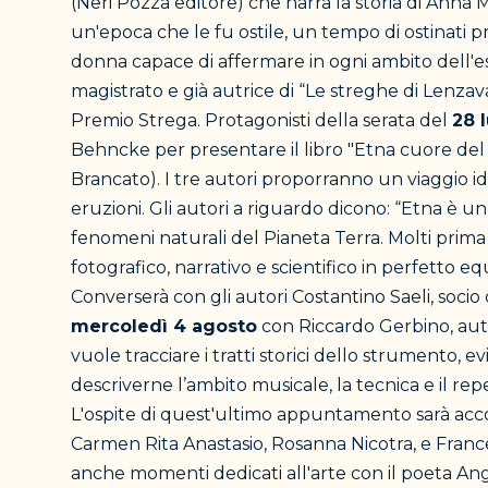
(Neri Pozza editore) che narra la storia di Anna 
un'epoca che le fu ostile, un tempo di ostinati preg
donna capace di affermare in ogni ambito dell'esi
magistrato e già autrice di “Le streghe di Lenzavac
Premio Strega. Protagonisti della serata del
28 
Behncke per presentare il libro "Etna cuore del 
Brancato). I tre autori proporranno un viaggio id
eruzioni. Gli autori a riguardo dicono: “Etna è 
fenomeni naturali del Pianeta Terra. Molti prima
fotografico, narrativo e scientifico in perfetto eq
Converserà con gli autori Costantino Saeli, soc
mercoledì 4 agosto
con Riccardo Gerbino, auto
vuole tracciare i tratti storici dello strumento, 
descriverne l’ambito musicale, la tecnica e il rep
L'ospite di quest'ultimo appuntamento sarà acco
Carmen Rita Anastasio, Rosanna Nicotra, e France
anche momenti dedicati all'arte con il poeta Ang