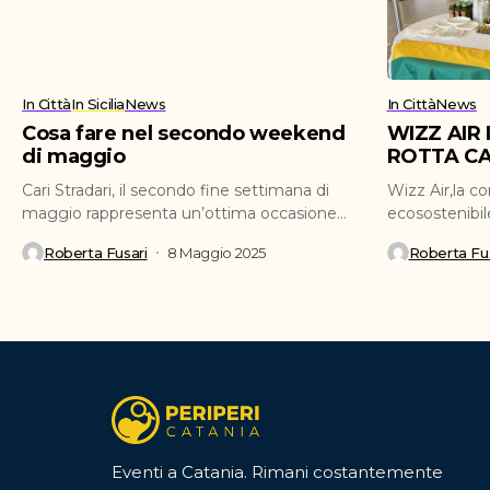
In Città
In Sicilia
News
In Città
News
Cosa fare nel secondo weekend
WIZZ AIR
di maggio
ROTTA CA
Cari Stradari, il secondo fine settimana di
Wizz Air,la c
maggio rappresenta un’ottima occasione
ecosostenibil
per ritagliarsi del tempo...
ufficialmente 
Roberta Fusari
8 Maggio 2025
Roberta Fus
Eventi a Catania. Rimani costantemente