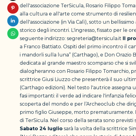
dell'associazione TerSicula, Rosario Filippo Toma
alla cultura e all'arte come strumento di resilien
dell'associazione (in Via Calì), sotto un bellissi
storico degli incontri. L'ingresso, fissato per le o
seguente indirizzo: segreteria@tersicula.it
Il p
a Franco Battiato. Ospiti del primo incontro il 
i mandorli sulla luna” (Carthago), e Don Orazio B
dedicata al grande maestro scomparso che si svilu
dialogheranno con Rosario Filippo Tomarchio, pr
scrittrice Giusi Liuzzo che presenterà il suo ultimo
(Carthago edizioni). Nel testo l'autrice assegna 
fasi importanti: il verde ad indicare l'infanzia fe
scoperta del mondo e per l’Archeoclub che dirige da
primo figlio Giuseppe, morto prematuramente. D
di TerSicula. Nel corso della serata sono previsti 
Sabato 24 luglio
sarà la volta della scrittrice 