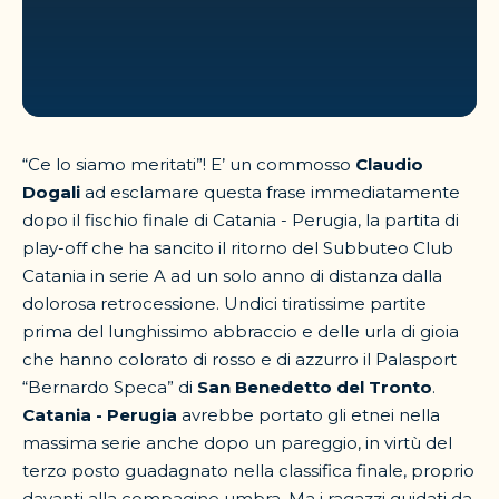
“Ce lo siamo meritati”! E’ un commosso
Claudio
Dogali
ad esclamare questa frase immediatamente
dopo il fischio finale di Catania - Perugia, la partita di
play-off che ha sancito il ritorno del Subbuteo Club
Catania in serie A ad un solo anno di distanza dalla
dolorosa retrocessione. Undici tiratissime partite
prima del lunghissimo abbraccio e delle urla di gioia
che hanno colorato di rosso e di azzurro il Palasport
“Bernardo Speca” di
San Benedetto del Tronto
.
Catania - Perugia
avrebbe portato gli etnei nella
massima serie anche dopo un pareggio, in virtù del
terzo posto guadagnato nella classifica finale, proprio
davanti alla compagine umbra. Ma i ragazzi guidati da