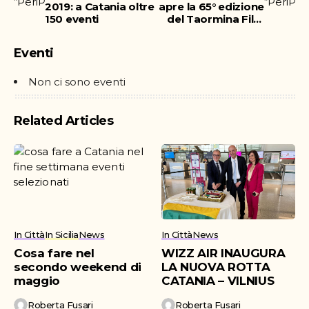
2019: a Catania oltre
apre la 65° edizione
150 eventi
del Taormina Film
Fest
Eventi
Non ci sono eventi
Related Articles
In Città
In Sicilia
News
In Città
News
Cosa fare nel
WIZZ AIR INAUGURA
secondo weekend di
LA NUOVA ROTTA
maggio
CATANIA – VILNIUS
Roberta Fusari
Roberta Fusari