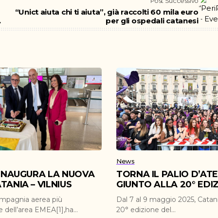
Post Successivo
“Unict aiuta chi ti aiuta”, già raccolti 60 mila euro
.
per gli ospedali catanesi
News
 INAUGURA LA NUOVA
TORNA IL PALIO D’AT
TANIA – VILNIUS
GIUNTO ALLA 20° EDI
ompagnia aerea più
Dal 7 al 9 maggio 2025, Catani
e dell’area EMEA[1],ha
20° edizione del...