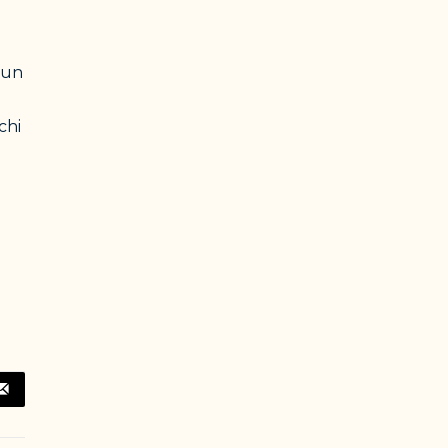
 un
chi