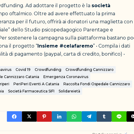
rowdfunding. Ad adottare il progetto è la
società
mpo oftalmico. Oltre ad avere effettuato la prima
ranza per il futuro, offrirà ai donatori una maglietta con
eciale” dello Studio psicopedagogico Parentage e
 Per sostenere la campagna sulla piattaforma bastano po
ona il progetto “
Insieme #celafaremo
” • Compila i dati
lità di pagamento (paypal, carta di credito, bonifico) •
avirus
Covid 19
Crowdfunding
Crowdfunding Cannizzaro
e Cannizzaro Catania
Emergenza Coronavirus
riperi
PeriPeri Eventi A Catania
Raccolta Fondi Ospedale Cannizzaro
nia
Società Farmaceutica SIFI
Solidareietà