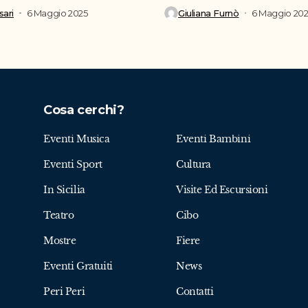
inaugurato la nuova...
ari
6 Maggio 2025
Giuliana Furnò
6 Maggio 20
Cosa cerchi?
Eventi Musica
Eventi Bambini
Eventi Sport
Cultura
In Sicilia
Visite Ed Escursioni
Teatro
Cibo
Mostre
Fiere
Eventi Gratuiti
News
Peri Peri
Contatti