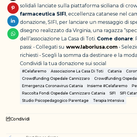
solidali lanciate sulla piattaforma siciliana di c
farmaceutica SIFI
, eccellenza catanese nel ca
donazione, SIFI, per lanciare un messaggio di spe
disegno realizzato da Virginia, una ragazza “sp
dell’associazione La Casa di Toti.
Come donare
:
passi: • Collegati su
www.laboriusa.com
• Selezi
richiesti • Scegli la somma da destinare e la moda
Condividi la tua donazione sui social
#celafaremo
Associazione La Casa Di Toti
Catania
Coron
Crowdfunding Ospedale Cannizzaro
Crowdfunding Ospedal
Emergenza Coronavirus Catania
Insieme #celafaremo
Pe
Raccolta Fondi Ospedale Cannizzaro Catania
SIFI
SIFI Cata
Studio Psicopedagogico Parentage
Terapia Intensiva
Condividi