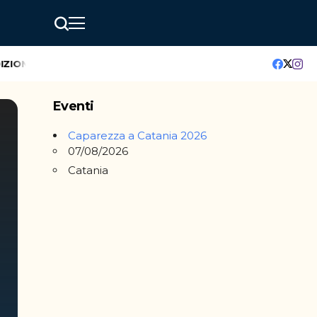
IONE
GreenMindAI Catania: l’hackathon che accende il futuro d
Eventi
Caparezza a Catania 2026
07/08/2026
Catania