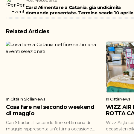
Post Precedente
Card Alimentare a Catania, già undicimila
domande presentate. Termine scade 10 aprile
Related Articles
In Città
In Sicilia
News
In Città
News
Cosa fare nel secondo weekend
WIZZ AIR
di maggio
ROTTA CA
Cari Stradari, il secondo fine settimana di
Wizz Air,la c
maggio rappresenta un’ottima occasione
ecosostenibil