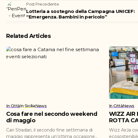
Post Precedente
Lotteria a sostegno della Campagna UNICEF:
“Emergenza. Bambini in pericolo”
Related Articles
In Città
In Sicilia
News
In Città
News
Cosa fare nel secondo weekend
WIZZ AIR
di maggio
ROTTA CA
Cari Stradari, il secondo fine settimana di
Wizz Air,la c
maggio rappresenta un’ottima occasione
ecosostenibil