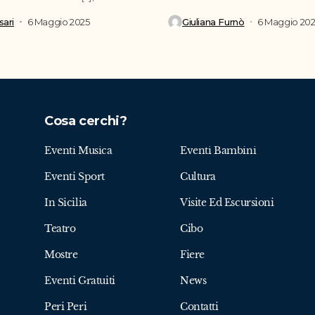
inaugurato la nuova...
ari
6 Maggio 2025
Giuliana Furnò
6 Maggio 20
Cosa cerchi?
Eventi Musica
Eventi Bambini
Eventi Sport
Cultura
In Sicilia
Visite Ed Escursioni
Teatro
Cibo
Mostre
Fiere
Eventi Gratuiti
News
Peri Peri
Contatti