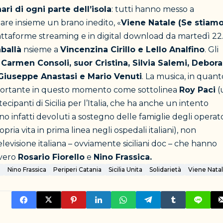
ari di ogni parte dell’isola
: tutti hanno messo a
are insieme un brano inedito, «
Viene Natale (Se stiam
 piattaforme streaming e in digital download da martedì 22. 
ballà
nsieme a
Vincenzina Cirillo e Lello Analfino
. Gli
 Carmen Consoli, suor Cristina, Silvia Salemi, Debor
Giuseppe Anastasi e Mario Venuti
. La musica, in quant
mportante in questo momento come sottolinea
Roy Paci
(
ecipanti di Sicilia per l’Italia, che ha anche un intento
no infatti devoluti a sostegno delle famiglie degli operato
pria vita in prima linea negli ospedali italiani), non
visione italiana – ovviamente siciliani doc – che hanno
vvero
Rosario Fiorello
e
Nino Frassica.
a
Nino Frassica
Periperi Catania
Sicilia Unita
Solidarietà
Viene Nata