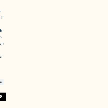
o
Il
ah
o
un
ri
le