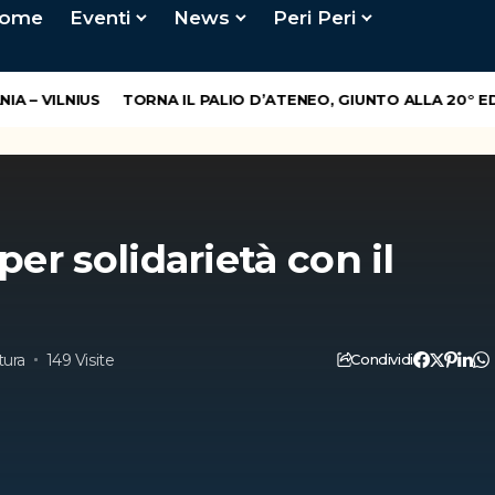
ome
Eventi
News
Peri Peri
– VILNIUS
TORNA IL PALIO D’ATENEO, GIUNTO ALLA 20° EDIZ
per solidarietà con il
tura
149 Visite
Condividi