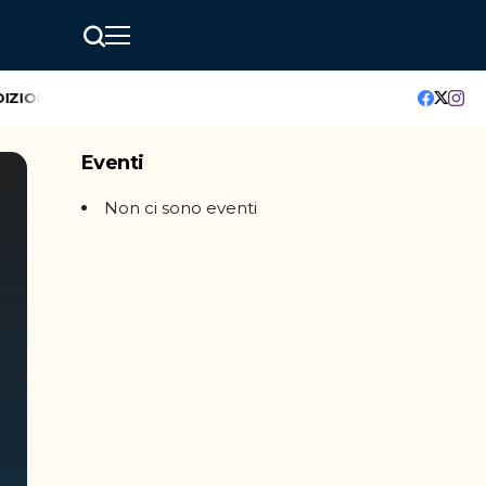
IONE
GreenMindAI Catania: l’hackathon che accende il futuro 
Eventi
Non ci sono eventi