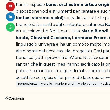
hanno risposto
band, orchestre e artisti origin
disposizione voci e strumenti per cantare e suon
lontani staremo vicini)
», in radio, su tutte le
brano è stato scritto dal cantautore catanese
Ka
artisti coinvolti in Sicilia per l’Italia:
Mario Biondi,
Iurato, Giovanni Caccamo, Loredana Errore, 
linguaggio universale, ha un compito molto i
altro nome del ricco cast del progetto). Tra i part
benefico (tutti i proventi di «Viene Natale» saran
sanitari che in questi mesi hanno sacrificato la pro
potevano mancare due grandi mattatori della tele
accettato con gioia di far parte della squadra o
Beneficienza
Fiorello
Mario Biondi
Mario Venuti
Music
Condividi