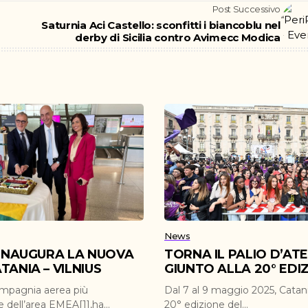
Post Successivo
Saturnia Aci Castello: sconfitti i biancoblu nel
derby di Sicilia contro Avimecc Modica
News
 INAUGURA LA NUOVA
TORNA IL PALIO D’AT
TANIA – VILNIUS
GIUNTO ALLA 20° EDI
ompagnia aerea più
Dal 7 al 9 maggio 2025, Catani
e dell’area EMEA[1],ha
20° edizione del...