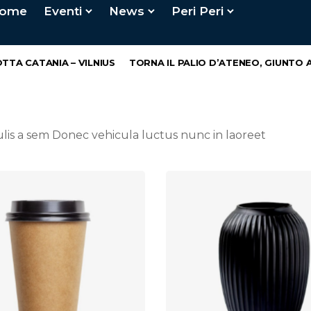
ome
Eventi
News
Peri Peri
A CATANIA – VILNIUS
TORNA IL PALIO D’ATENEO, GIUNTO ALL
culis a sem Donec vehicula luctus nunc in laoreet