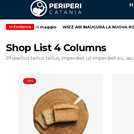
H
ondo weekend di maggio
WIZZ AIR INAUGURA LA NUOVA ROTT
In Evidenza
Shop List 4 Columns
Phasellus tellus tellus, imperdiet ut imperdiet eu, ia
-33%