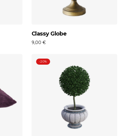
o
Aggiungi Al Carrello
Classy Globe
9,00
€
-20%