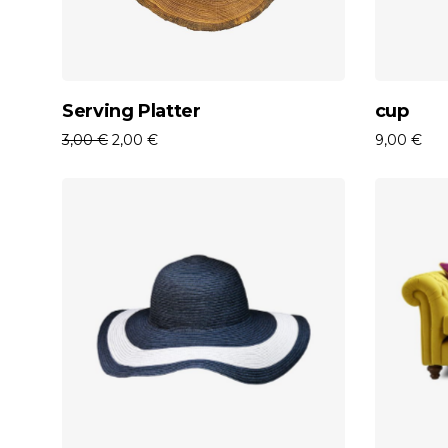
Aggiungi Al Carrello
Serving Platter
cup
3,00
€
2,00
€
9,00
€