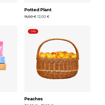
o
Aggiungi Al Carrello
Potted Plant
15,00
€
12,00
€
-14%
o
Scegli
Peaches