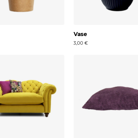
Aggiungi Al Carrello
Aggiungi Al Carrell
Vase
3,00
€