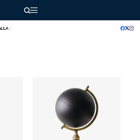
A 20° EDIZIONE
GreenMindAI Catania: l’hackathon che accende