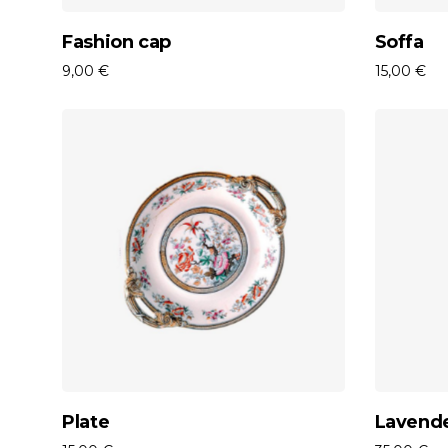
Aggiungi Al Carrello
Fashion cap
Soffa
9,00
€
15,00
€
Aggiungi Al Carrello
Plate
Lavend