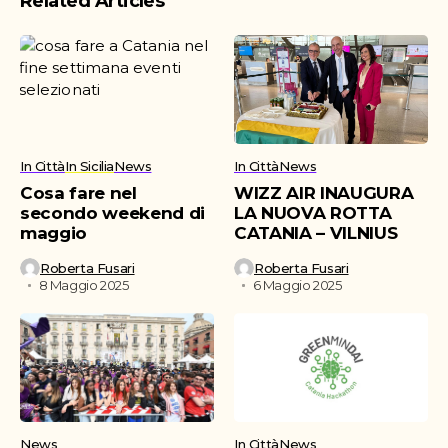
Related Articles
In Città
In Sicilia
News
In Città
News
Cosa fare nel
WIZZ AIR INAUGURA
secondo weekend di
LA NUOVA ROTTA
maggio
CATANIA – VILNIUS
Roberta Fusari
Roberta Fusari
8 Maggio 2025
6 Maggio 2025
News
In Città
News