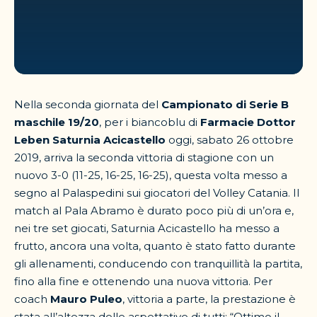
Nella seconda giornata del
Campionato di Serie B
maschile 19/20
, per i biancoblu di
Farmacie Dottor
Leben Saturnia Acicastello
oggi, sabato 26 ottobre
2019, arriva la seconda vittoria di stagione con un
nuovo 3-0 (11-25, 16-25, 16-25), questa volta messo a
segno al Palaspedini sui giocatori del Volley Catania. Il
match al Pala Abramo è durato poco più di un’ora e,
nei tre set giocati, Saturnia Acicastello ha messo a
frutto, ancora una volta, quanto è stato fatto durante
gli allenamenti, conducendo con tranquillità la partita,
fino alla fine e ottenendo una nuova vittoria. Per
coach
Mauro Puleo
, vittoria a parte, la prestazione è
stata all’altezza delle aspettative di tutti: “Ottimo il