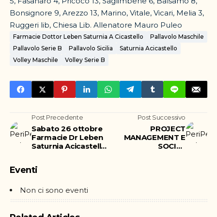
5, Fasanaro 4, Pricoco 13, Saglimbene 6, Balsamo 8,
Bonsignore 9, Arezzo 13, Marino, Vitale, Vicari, Melia 3,
Ruggeri lib, Chiesa Lib. Allenatore Mauro Puleo
Farmacie Dottor Leben Saturnia A Cicastello
Pallavolo Maschile
Pallavolo Serie B
Pallavolo Sicilia
Saturnia Acicastello
Volley Maschile
Volley Serie B
Post Precedente
Post Successivo
Sabato 26 ottobre
PROJECT
Farmacie Dr Leben
MANAGEMENT E
Saturnia Acicastello
SOCIAL
vs Volley Catania
INNOVATION, IL
WORKSHOP DI
Eventi
PERFORMAT
CATANIA CON UNO
SCONTO PERIPERI
Non ci sono eventi