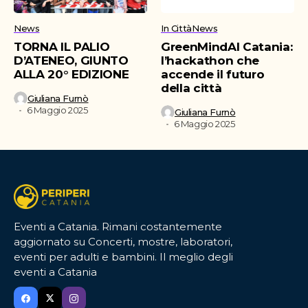
News
In Città
News
TORNA IL PALIO
GreenMindAI Catania:
D’ATENEO, GIUNTO
l’hackathon che
ALLA 20° EDIZIONE
accende il futuro
della città
Giuliana Furnò
6 Maggio 2025
Giuliana Furnò
6 Maggio 2025
Eventi a Catania. Rimani costantemente
aggiornato su Concerti, mostre, laboratori,
eventi per adulti e bambini. Il meglio degli
eventi a Catania