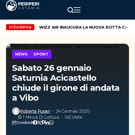
end di maggio
WIZZ AIR INAUGURA LA NUOVA ROTTA CATANIA
In Evidenza
NEWS
SPORT
Sabato 26 gennaio
Saturnia Acicastello
chiude il girone di andata
a Vibo
Roberta Fusari
24 Gennaio 2020
1 Minuti Di Lettura
145 Visite
Condividi