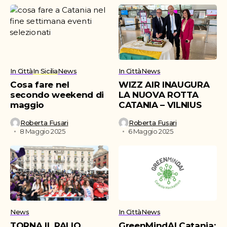
In Città
In Sicilia
News
In Città
News
Cosa fare nel
WIZZ AIR INAUGURA
secondo weekend di
LA NUOVA ROTTA
maggio
CATANIA – VILNIUS
Roberta Fusari
Roberta Fusari
8 Maggio 2025
6 Maggio 2025
News
In Città
News
TORNA IL PALIO
GreenMindAI Catania: