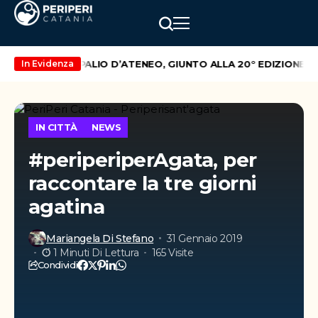
US
TORNA IL PALIO D’ATENEO, GIUNTO ALLA 20° EDIZIONE
In Evidenza
IN CITTÀ
NEWS
#periperiperAgata, per
raccontare la tre giorni
agatina
Mariangela Di Stefano
31 Gennaio 2019
1 Minuti Di Lettura
165 Visite
Condividi