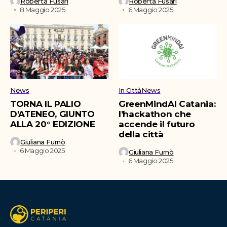
Roberta Fusari
Roberta Fusari
8 Maggio 2025
6 Maggio 2025
News
In Città
News
TORNA IL PALIO
GreenMindAI Catania:
D’ATENEO, GIUNTO
l’hackathon che
ALLA 20° EDIZIONE
accende il futuro
della città
Giuliana Furnò
6 Maggio 2025
Giuliana Furnò
6 Maggio 2025