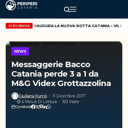
io
WIZZ AIR INAUGURA LA NUOVA ROTTA CATANIA – VILNIUS
In Evidenza
NEWS
Messaggerie Bacco
Catania perde 3 a 1 da
M&G Videx Grottazzolina
Giuliana Furnò
11 Dicembre 2017
4 Minuti Di Lettura
163 Visite
Condividi