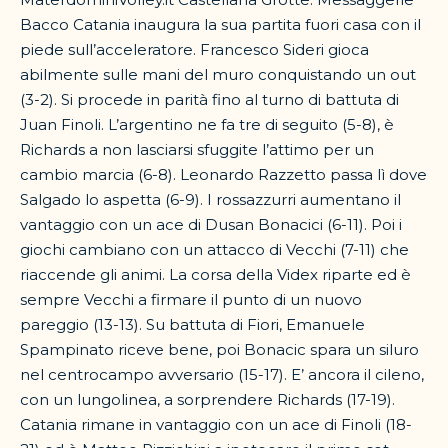
Bacco Catania inaugura la sua partita fuori casa con il
piede sull’acceleratore. Francesco Sideri gioca
abilmente sulle mani del muro conquistando un out
(3-2). Si procede in parità fino al turno di battuta di
Juan Finoli. L’argentino ne fa tre di seguito (5-8), è
Richards a non lasciarsi sfuggite l’attimo per un
cambio marcia (6-8). Leonardo Razzetto passa lì dove
Salgado lo aspetta (6-9). I rossazzurri aumentano il
vantaggio con un ace di Dusan Bonacici (6-11). Poi i
giochi cambiano con un attacco di Vecchi (7-11) che
riaccende gli animi. La corsa della Videx riparte ed è
sempre Vecchi a firmare il punto di un nuovo
pareggio (13-13). Su battuta di Fiori, Emanuele
Spampinato riceve bene, poi Bonacic spara un siluro
nel centrocampo avversario (15-17). E’ ancora il cileno,
con un lungolinea, a sorprendere Richards (17-19).
Catania rimane in vantaggio con un ace di Finoli (18-