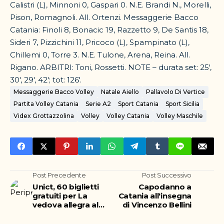
Calistri (L), Minnoni 0, Gaspari 0. N.E. Brandi N., Morelli,
Pison, Romagnoli. All. Ortenzi. Messaggerie Bacco
Catania: Finoli 8, Bonacic 19, Razzetto 9, De Santis 18,
Sideri 7, Pizzichini 11, Pricoco (L), Spampinato (L),
Chillemi 0, Torre 3. N.E. Tulone, Arena, Reina. All.
Rigano. ARBITRI: Toni, Rossetti. NOTE – durata set: 25′,
30′, 29′, 42′; tot: 126′.
Messaggerie Bacco Volley
Natale Aiello
Pallavolo Di Vertice
Partita Volley Catania
Serie A2
Sport Catania
Sport Sicilia
Videx Grottazzolina
Volley
Volley Catania
Volley Maschile
Post Precedente
Post Successivo
Unict, 60 biglietti
Capodanno a
gratuiti per La
Catania all'insegna
vedova allegra al
di Vincenzo Bellini
Bellini