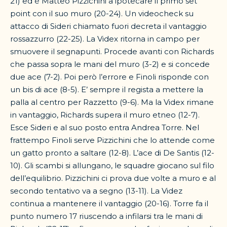
21) ed è Matteo Pizzichini a ipotecare il primo set
point con il suo muro (20-24). Un videocheck su
attacco di Sideri chiamato fuori decreta il vantaggio
rossazzurro (22-25). La Videx ritorna in campo per
smuovere il segnapunti. Procede avanti con Richards
che passa sopra le mani del muro (3-2) e si concede
due ace (7-2). Poi però l’errore e Finoli risponde con
un bis di ace (8-5). E’ sempre il regista a mettere la
palla al centro per Razzetto (9-6). Ma la Videx rimane
in vantaggio, Richards supera il muro etneo (12-7).
Esce Sideri e al suo posto entra Andrea Torre. Nel
frattempo Finoli serve Pizzichini che lo attende come
un gatto pronto a saltare (12-8). L’ace di De Santis (12-
10). Gli scambi si allungano, le squadre giocano sul filo
dell’equilibrio. Pizzichini ci prova due volte a muro e al
secondo tentativo va a segno (13-11). La Videz
continua a mantenere il vantaggio (20-16). Torre fa il
punto numero 17 riuscendo a infilarsi tra le mani di