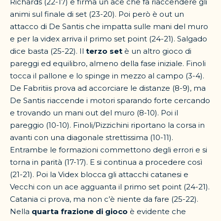
Richards (22-17) e firma un ace che fa riaccendere gli
animi sul finale di set (23-20). Poi però è out un
attacco di De Santis che impatta sulle mani del muro
e per la videx arriva il primo set point (24-21). Salgado
dice basta (25-22). Il
terzo set
è un altro gioco di
pareggi ed equilibro, almeno della fase iniziale. Finoli
tocca il pallone e lo spinge in mezzo al campo (3-4).
De Fabritiis prova ad accorciare le distanze (8-9), ma
De Santis riaccende i motori sparando forte cercando
e trovando un mani out del muro (8-10). Poi il
pareggio (10-10). Finoli/Pizzichini riportano la corsa in
avanti con una diagonale strettissima (10-11).
Entrambe le formazioni commettono degli errori e si
torna in parità (17-17). E si continua a procedere così
(21-21). Poi la Videx blocca gli attacchi catanesi e
Vecchi con un ace agguanta il primo set point (24-21).
Catania ci prova, ma non c’è niente da fare (25-22).
Nella
quarta frazione di gioco
è evidente che