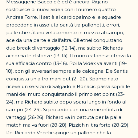
Messaggerie Bacco c’è ed è ancora. Rigano
sostituisce di nuovi Sideri con il numero quattro
Andrea Torre. Il set è al cardiopalmo e le squadre
procedono in assoluta parità tra pallonetti, errori,
palle che sfilano velocemente in mezzo al campo,
ace da una parte e dall’altra. Gli etnei conquistano
due break di vantaggio (12-14), ma subito Richards
accorcia le distanze (13-14). Il muro catanese ritrova la
sua efficacia contro (13-16). Poi la Videx va avanti (19-
18), con gli avversari sempre alle calcagna. De Santis
conquista un altro mani out (21-20). Spampinato
riceve un servizio di Salgado e Bonacic passa sopra le
mani del muro conquistando il primo set point (23-
24), ma Richard subito dopo spara lungo in fondo al
campo (24-24). Si procede con una serie infinta di
vantaggi (26-26). Richard va in battuta per la palla
match ma va fuori (28-28). Pizzichini tira forte (28-29).
Poi Riccardo Vecchi spinge un pallone che la