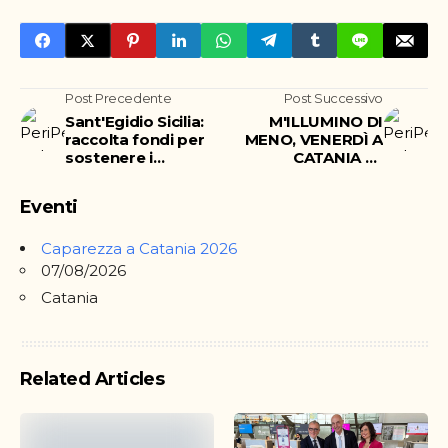
Post Precedente
Post Successivo
Sant'Egidio Sicilia:
M'ILLUMINO DI
raccolta fondi per
MENO, VENERDÌ A
sostenere i
CATANIA LE
profughi
INIZIATIVE DEL XVIII
dall'Ucraina
EVENTO
Eventi
NAZIONALE PER LA
SOSTENIBILITÀ
Caparezza a Catania 2026
07/08/2026
Catania
Related Articles