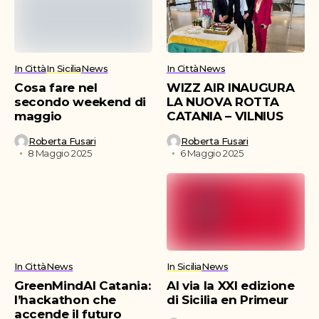
In Città
In Sicilia
News
In Città
News
Cosa fare nel
WIZZ AIR INAUGURA
secondo weekend di
LA NUOVA ROTTA
maggio
CATANIA – VILNIUS
Roberta Fusari
Roberta Fusari
8 Maggio 2025
6 Maggio 2025
In Città
News
In Sicilia
News
GreenMindAI Catania:
Al via la XXI edizione
l’hackathon che
di Sicilia en Primeur
accende il futuro