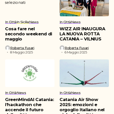
In Città
In Sicilia
News
In Città
News
Cosa fare nel
WIZZ AIR INAUGURA
secondo weekend di
LA NUOVA ROTTA
maggio
CATANIA – VILNIUS
Roberta Fusari
Roberta Fusari
8 Maggio 2025
6 Maggio 2025
In Città
News
In Città
News
GreenMindAI Catania:
Catania Air Show
l’hackathon che
2025: emozioni e
accende il futuro
orgoglio italiano nel