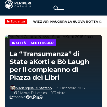
kend di maggio
WIZZ AIR INAUGURA LA NUOVA ROTTA CATANI
In Evidenza
IN CITTÀ
SPETTACOLO
La “Transumanza” di
State aKorti e Bò Laugh
per il compleanno di
Piazza dei Libri
Mariangela Di Stefano
19 Dicembre 2018
1 Minuti Di Lettura
163 Visite
Condividi