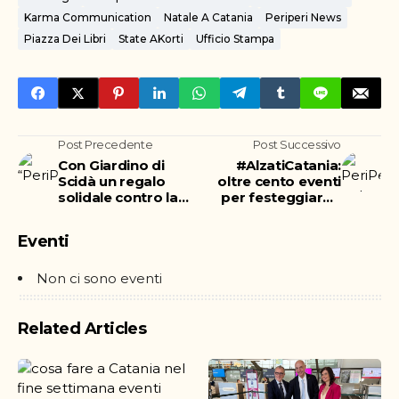
Karma Communication
Natale A Catania
Periperi News
Piazza Dei Libri
State AKorti
Ufficio Stampa
Post Precedente
Post Successivo
Con Giardino di
#AlzatiCatania:
Scidà un regalo
oltre cento eventi
solidale contro la
per festeggiare il
mafia
Natale
Eventi
Non ci sono eventi
Related Articles