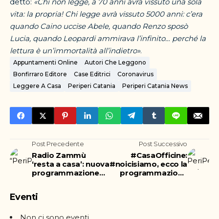
detto:
«Chi non legge, a 70 anni avrà vissuto una sola
vita: la propria! Chi legge avrà vissuto 5000 anni: c’era
quando Caino uccise Abele, quando Renzo sposò
Lucia, quando Leopardi ammirava l’infinito… perché la
lettura è un’immortalità all’indietro»
.
Appuntamenti Online
Autori Che Leggono
Bonfirraro Editore
Case Editrici
Coronavirus
Leggere A Casa
Periperi Catania
Periperi Catania News
Post Precedente
Post Successivo
Radio Zammù
#CasaOfficine:
‘resta a casa’: nuova
#noicisiamo, ecco la
programmazione
programmazione
‘home made’
“casalinga” di
Officine Culturali
Eventi
Non ci sono eventi