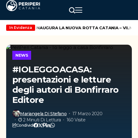
io
WIZZ AIR INAUGURA LA NUOVA ROTTA CATANIA – VILNIUS
In Evidenza
NEWS
#IOLEGGOACASA:
presentazioni e letture
degli autori di Bonfirraro
Editore
Mariangela Di Stefano
17 Marzo 2020
2 Minuti Di Lettura
160 Visite
Condividi