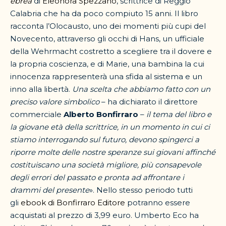
ebrea
di
Eleonora Spezzano
, scrittrice di Reggio
Calabria che ha da poco compiuto 15 anni. Il libro
racconta l’Olocausto, uno dei momenti più cupi del
Novecento, attraverso gli occhi di Hans, un ufficiale
della Wehrmacht costretto a scegliere tra il dovere e
la propria coscienza, e di Marie, una bambina la cui
innocenza rappresenterà una sfida al sistema e un
inno alla libertà.
Una scelta che abbiamo fatto con un
preciso valore simbolico
– ha dichiarato il direttore
commerciale
Alberto Bonfirraro
–
il tema del libro e
la giovane età della scrittrice, in un momento in cui ci
stiamo interrogando sul futuro, devono spingerci a
riporre molte delle nostre speranze sui giovani affinché
costituiscano una società migliore, più consapevole
degli errori del passato e pronta ad affrontare i
drammi del presente
». Nello stesso periodo tutti
gli
ebook di Bonfirraro Editore
potranno essere
acquistati al prezzo di 3,99 euro. Umberto Eco ha