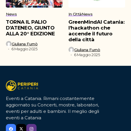
News
In Città
News
TORNA IL PALIO
GreenMindAI Catania:
D’ATENEO, GIUNTO
l’hackathon che
ALLA 20° EDIZIONE
accende il futuro
della città
Giuliana Furnò
6 Maggio 2025
Giuliana Furnò
6 Maggio 2025
Eventi a Catania. Rimani costantemente
aggiornato su Concerti, mostre, laboratori,
eventi per adulti e bambini. Il meglio degli
eventi a Catania