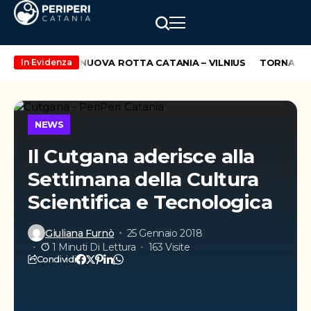
R INAUGURA LA NUOVA ROTTA CATANIA – VILNIUS
TORNA IL P
In Evidenza
NEWS
Il Cutgana aderisce alla
Settimana della Cultura
Scientifica e Tecnologica
Giuliana Furnò
25 Gennaio 2018
1 Minuti Di Lettura
163 Visite
Condividi