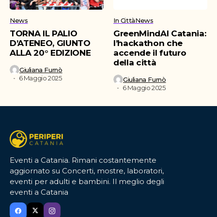
News
In Città
News
TORNA IL PALIO
GreenMindAI Catania:
D’ATENEO, GIUNTO
l’hackathon che
ALLA 20° EDIZIONE
accende il futuro
della città
Giuliana Furnò
6 Maggio 2025
Giuliana Furnò
6 Maggio 2025
Eventi a Catania. Rimani costantemente
aggiornato su Concerti, mostre, laboratori,
eventi per adulti e bambini. Il meglio degli
eventi a Catania