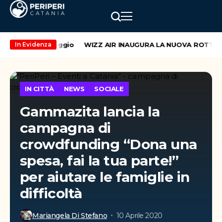
 weekend di maggio
WIZZ AIR INAUGURA LA NUOVA ROTTA CA
In Evidenza
IN CITTÀ
NEWS
SOCIALE
Gammazita lancia la
campagna di
crowdfunding “Dona una
spesa, fai la tua parte!”
per aiutare le famiglie in
difficoltà
Mariangela Di Stefano
10 Aprile 2020