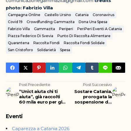
comunicazionegammazita@gmail.com
credits
photo: Fabrizio Villa
Campagna Online
Castello Ursino
Catania
Coronavirus
Covid 19
Crowdfunding Gammazita
Dona Una Spesa
Fabrizio Villa
Gammazita
Periperi
PeriPeri Eventi A Catania
Piazza Federico Di Svevia
Punto Di Raccolta Alimentare
Quarantena
Raccolta Fondi
Raccolta Fondi Solidale
San Cristoforo
Solidarietà
Spesa
Post Precedente
Post Successivo
“Unict aiuta chi ti
Sostare Catania,
aiuta”, già raccolti
prorogata la
60 mila euro per gli
sospensione dei
ospedali catanesi
pagamenti sulle
strisce blu
Eventi
Caparezza a Catania 2026