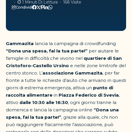
1 Minuti Di Lettura
168 Visite
Condividi
Gammazita
lancia la campagna di crowdfunding
“Dona una spesa, fai la tua parte!”
per aiutare le
famiglie in difficoltà che vivono nel
quartiere di San
Cristoforo-Castello Ursino
e nelle zone limitrofe del
centro storico. L’
associazione Gammazita
, per far
fronte a tutte le richieste d’aiuto che arrivano in questi
giorni di estrema emergenza, attiva un
punto di
raccolta alimentare
in
Piazza Federico di Svevia
,
attivo
dalle 10:30 alle 16:30
, ogni giorno tranne la
domenica e lancia la campagna online
“Dona una
spesa, fai la tua parte!”
, grazie alla quale, chi non
può raggiungere fisicamente l’associazione, può
sostenerla con delle donazioni che saranno subito