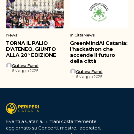
News
In Città
News
TORNA IL PALIO
GreenMindAI Catania:
D’ATENEO, GIUNTO
l’hackathon che
ALLA 20° EDIZIONE
accende il futuro
della città
Giuliana Furnò
6 Maggio 2025
Giuliana Furnò
6 Maggio 2025
Eventi a Catania. Rimani costantemente
aggiornato su Concerti, mostre, laboratori,