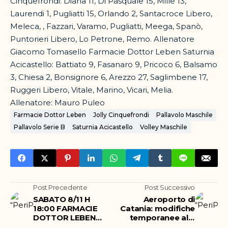
Cinquefrondi: Diana 11, Di Pasquale 15, Mille 13,
Laurendi 1, Pugliatti 15, Orlando 2, Santacroce Libero,
Meleca, , Fazzari, Varamo, Pugliatti, Meega, Spanò,
Puntorieri Libero, Lo Petrone, Remo. Allenatore
Giacomo Tomasello Farmacie Dottor Leben Saturnia
Acicastello: Battiato 9, Fasanaro 9, Pricoco 6, Balsamo
3, Chiesa 2, Bonsignore 6, Arezzo 27, Saglimbene 17,
Ruggeri Libero, Vitale, Marino, Vicari, Melia.
Allenatore: Mauro Puleo
Farmacie Dottor Leben
Jolly Cinquefrondi
Pallavolo Maschile
Pallavolo Serie B
Saturnia Acicastello
Volley Maschile
Post Precedente
Post Successivo
SABATO 8/11 H
Aeroporto di
18:00 FARMACIE
Catania: modifiche
DOTTOR LEBEN
temporanee alla
SATURNIA
viabilità