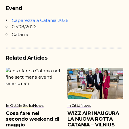
ACICASTELLO
Eventi
CONTRO Diper Jolly
Cinquefrondi
Caparezza a Catania 2026
07/08/2026
Catania
Related Articles
In Città
In Sicilia
News
In Città
News
Cosa fare nel
WIZZ AIR INAUGURA
secondo weekend di
LA NUOVA ROTTA
maggio
CATANIA – VILNIUS