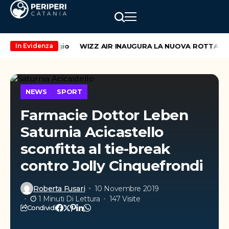
weekend di maggio
WIZZ AIR INAUGURA LA NUOVA ROTTA CATA
In Evidenza
NEWS
SPORT
Farmacie Dottor Leben
Saturnia Acicastello
sconfitta al tie-break
contro Jolly Cinquefrondi
Roberta Fusari
10 Novembre 2019
1 Minuti Di Lettura
147 Visite
Condividi