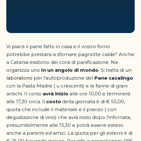
Vi piace il pane fatto in casa e il vostro forno
potrebbe prestarsi a sfornare pagnotte calde? Anche
a Catania esistono dei corsi di panificazione. Ne
organizza uno
In un angolo di mondo
. Si tratta di
un
laboratorio
per l'autoproduzione del
Pane casalingo
con la Pasta Madre ( u crescenti) e le farine di grani
antichi. Il corso
avrà inizio
alle ore 10,00 e terminerà
alle 17,30 circa. Il
costo
della giornata è di € 55,00,
quota che include il materiale e il pranzo ( con
degustazione di vino) che avrà inizio dopo l’infornata,
presumibilmente alle 13,30 e potrà essere esteso
anche a parenti ed amici. La quota per gli esterni è di
€ 25,00 bevande incluse. Per info e prenotazioni: 095