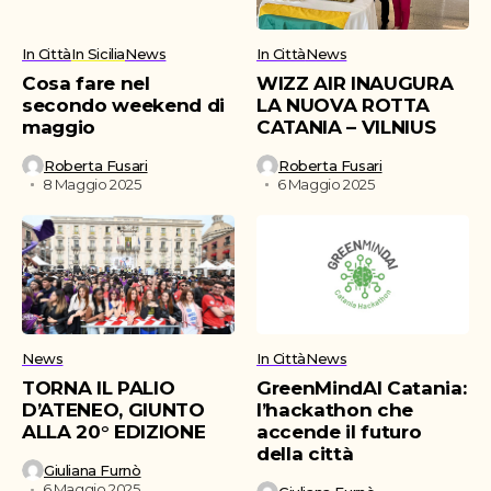
In Città
In Sicilia
News
In Città
News
Cosa fare nel
WIZZ AIR INAUGURA
secondo weekend di
LA NUOVA ROTTA
maggio
CATANIA – VILNIUS
Roberta Fusari
Roberta Fusari
8 Maggio 2025
6 Maggio 2025
News
In Città
News
TORNA IL PALIO
GreenMindAI Catania:
D’ATENEO, GIUNTO
l’hackathon che
ALLA 20° EDIZIONE
accende il futuro
della città
Giuliana Furnò
6 Maggio 2025