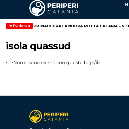
H
maggio
WIZZ AIR INAUGURA LA NUOVA ROTTA CATANIA – VILN
In Evidenza
isola quassud
<li>Non ci sono eventi con questo tag</li>