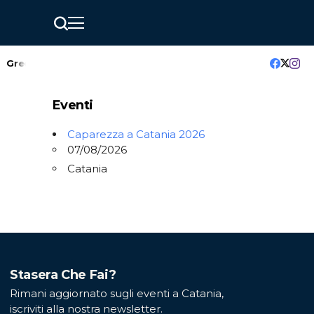
GreenMindAI Catania: l’hackathon che accende il futuro della c
Eventi
Caparezza a Catania 2026
07/08/2026
Catania
Stasera Che Fai?
Rimani aggiornato sugli eventi a Catania,
iscriviti alla nostra newsletter.