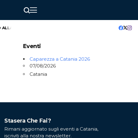
ALLA 20° EDIZIONE
GreenMindAI Catania: l’hackathon che acce
Eventi
Caparezza a Catania 2026
07/08/2026
Catania
Stasera Che Fai?
Rimani aggiornato sugli eventi a Catania,
iscriviti alla nostra newsletter.