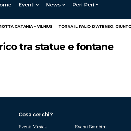
ome
Eventi
News
Peri Peri
OTTA CATANIA – VILNIUS
TORNA IL PALIO D’ATENEO, GIUNTO 
orico tra statue e fontane
Cosa cerchi?
Eventi Musica
Eventi Bambini