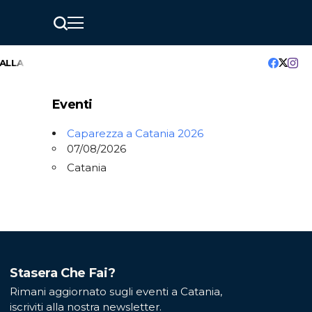
LLA 20° EDIZIONE
GreenMindAI Catania: l’hackathon che accen
Eventi
Caparezza a Catania 2026
07/08/2026
Catania
Stasera Che Fai?
Rimani aggiornato sugli eventi a Catania,
iscriviti alla nostra newsletter.