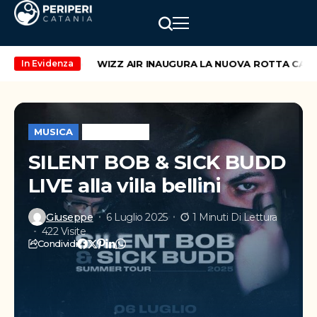
kend di maggio
WIZZ AIR INAUGURA LA NUOVA ROTTA CATANI
In Evidenza
MUSICA
WEEK-END
SILENT BOB & SICK BUDD
LIVE alla villa bellini
Giuseppe
6 Luglio 2025
1 Minuti Di Lettura
422 Visite
Condividi