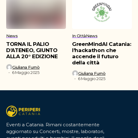
News
In Città
News
TORNA IL PALIO
GreenMindAI Catania:
D’ATENEO, GIUNTO
l’hackathon che
ALLA 20° EDIZIONE
accende il futuro
della città
Giuliana Furnò
6 Maggio 2025
Giuliana Furnò
6 Maggio 2025
Eventi a Catania. Rimani costantemente
aggiornato su Concerti, mostre, laboratori,