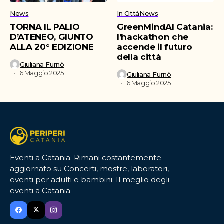
News
In Città
News
TORNA IL PALIO
GreenMindAI Catania:
D’ATENEO, GIUNTO
l’hackathon che
ALLA 20° EDIZIONE
accende il futuro
della città
Giuliana Furnò
6 Maggio 2025
Giuliana Furnò
6 Maggio 2025
Eventi a Catania. Rimani costantemente
aggiornato su Concerti, mostre, laboratori,
eventi per adulti e bambini. Il meglio degli
eventi a Catania