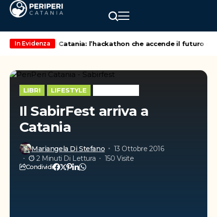
GreenMindAI Catania: l’hackathon che accende il futuro della
In Evidenza
LIBRI
LIFESTYLE
WEEK-END
Il SabirFest arriva a
Catania
Mariangela Di Stefano
13 Ottobre 2016
2 Minuti Di Lettura
150 Visite
Condividi