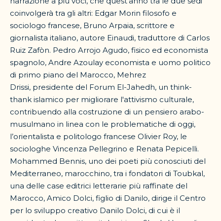
narrazione a più voci, che quest’anno tra le due sedi
coinvolgerà tra gli altri: Edgar Morin filosofo e
sociologo francese, Bruno Arpaia, scrittore e
giornalista italiano, autore Einaudi, traduttore di Carlos
Ruiz Zafòn. Pedro Arrojo Agudo, fisico ed economista
spagnolo, Andre Azoulay economista e uomo politico
di primo piano del Marocco, Mehrez
Drissi, presidente del Forum El-Jahedh, un think-
thank islamico per migliorare l'attivismo culturale,
contribuendo alla costruzione di un pensiero arabo-
musulmano in linea con le problematiche di oggi,
l’orientalista e politologo francese Olivier Roy, le
sociologhe Vincenza Pellegrino e Renata Pepicelli.
Mohammed Bennis, uno dei poeti più conosciuti del
Mediterraneo, marocchino, tra i fondatori di Toubkal,
una delle case editrici letterarie più raffinate del
Marocco, Amico Dolci, figlio di Danilo, dirige il Centro
per lo sviluppo creativo Danilo Dolci, di cui è il