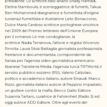
presidente. Lo scrittore italo-siriano Shady Hamadi,
Elettra Stamboulis, è sceneggiatrice di fumetti, Takua
Ben Mohammed disegnatrice e fumettista d'origine
tunisina,il fumettista e illustratore Lelio Bonaccorso,
Dulce Maria Cardoso scrittrice portoghese vincitrice
nel 2009 del Premio letterario dell’Unione Europea
per il romanzo Le mie condoglianze, la
scrittrice Nadia Terranova, l’attore e regista Vincenzo
Pirrotta. Laura Silvia Battaglia giornalista professionista
freelance e documentarista, corrispondente da
Sanaa per l'agenzia video-giornalistica americano-
libanese Transterra Media, l'agenzia turca TRTWorld, il
servizio pubblico svizzero (RSI), Valerio Calzolaio,
politico e accademico italiano, autore Einaudi. Marco
Rizzo, giornalista italiano autore di Peppino impastato,
un giullare contro la mafia, Becco Giallo Editore.
Susanna Tartaro, curatrice di Fahrenheit (Radio 3) ed
oggi autrice ADD Editore. Oltre agli eventi del