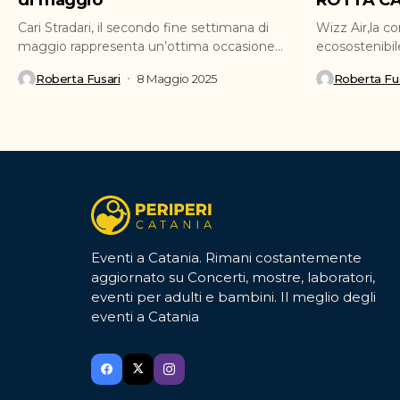
di maggio
ROTTA CA
Cari Stradari, il secondo fine settimana di
Wizz Air,la c
maggio rappresenta un’ottima occasione
ecosostenibil
per ritagliarsi del tempo...
ufficialmente 
Roberta Fusari
8 Maggio 2025
Roberta Fus
Eventi a Catania. Rimani costantemente
aggiornato su Concerti, mostre, laboratori,
eventi per adulti e bambini. Il meglio degli
eventi a Catania