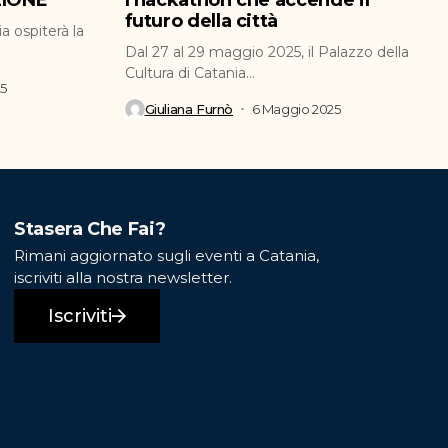
ZIONE
l’hackathon che accende il
futuro della città
a ospiterà la
Dal 27 al 29 maggio 2025, il Palazzo della
Cultura di Catania...
25
Giuliana Furnò
6 Maggio 2025
Stasera Che Fai?
Rimani aggiornato sugli eventi a Catania,
iscriviti alla nostra newsletter.
Iscriviti