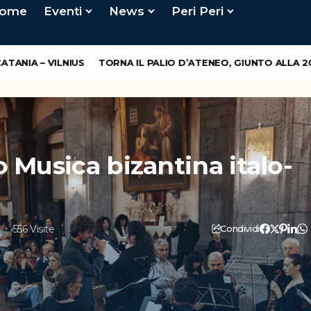
ome
Eventi
News
Peri Peri
IA – VILNIUS
TORNA IL PALIO D’ATENEO, GIUNTO ALLA 20° E
o Musica bizantina italo-
a
556 Visite
Condividi