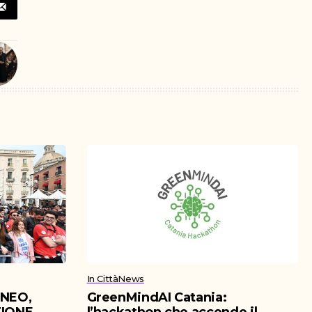
In Città
News
ENEO,
GreenMindAI Catania: