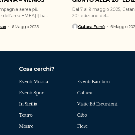
TANIA – VILNIUS
GIUNTO ALLA 20° EDI
ompagnia aerea più
Dal 7 al 9 maggio 2025, Catani
e dell’area EMEA[1],ha
20° edizione del...
inaugurato la nuova...
ari
6 Maggio 2025
Giuliana Furnò
6 Maggio 20
Cosa cerchi?
Eventi Musica
Eventi Bambini
Eventi Sport
Cultura
In Sicilia
Visite Ed Escursioni
Teatro
Cibo
Mostre
Fiere