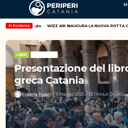
H
ekend di maggio
WIZZ AIR INAUGURA LA NUOVA ROTTA CATAN
In Evidenza
LIBRI
WEEK-END
Presentazione del libr
greca Catania
Roberta Fusari
9 Maggio 2025
1 Minuti Di Lettur