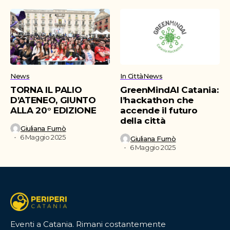
News
In Città
News
TORNA IL PALIO
GreenMindAI Catania:
D’ATENEO, GIUNTO
l’hackathon che
ALLA 20° EDIZIONE
accende il futuro
della città
Giuliana Furnò
6 Maggio 2025
Giuliana Furnò
6 Maggio 2025
Eventi a Catania. Rimani costantemente