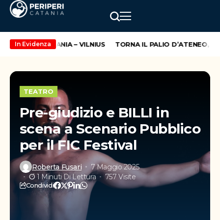
A ROTTA CATANIA – VILNIUS
TORNA IL PALIO D’ATENEO, GIU
In Evidenza
TEATRO
Pre-giudizio e BILLI in
scena a Scenario Pubblico
per il FIC Festival
Roberta Fusari
7 Maggio 2025
1 Minuti Di Lettura
757 Visite
Condividi