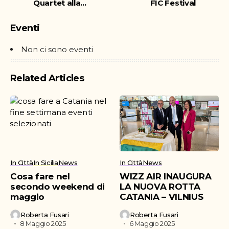
Quartet alla
FIC Festival
Fondazione
Brodbeck
Eventi
Non ci sono eventi
Related Articles
In Città
In Sicilia
News
In Città
News
Cosa fare nel
WIZZ AIR INAUGURA
secondo weekend di
LA NUOVA ROTTA
maggio
CATANIA – VILNIUS
Roberta Fusari
Roberta Fusari
8 Maggio 2025
6 Maggio 2025