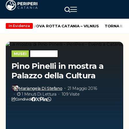
 INAUGURA LA NUOVA ROTTA CATANIA – VILNIUS
TORNA IL PA
In Evidenza
MUSEI
WEEK-END
Pino Pinelli in mostra a
Palazzo della Cultura
Mariangela Di Stefano
21 Maggio 2016
1 Minuti Di Lettura
109 Visite
Condividi