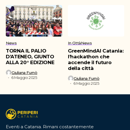
News
In Città
News
TORNA IL PALIO
GreenMindAI Catania:
D’ATENEO, GIUNTO
l’hackathon che
ALLA 20° EDIZIONE
accende il futuro
della città
Giuliana Furnò
6 Maggio 2025
Giuliana Furnò
6 Maggio 2025
Eventi a Catania. Rimani costantemente