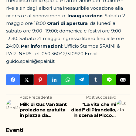
metafisico dello spazio e l’attenzione per il colore -
rivela sin dagli albori una inesauribile vocazione alla
ricerca e al rinnovamento.
Inaugurazione
: Sabato 21
maggio ore 18:00
Orari di apertura
: da lunedì a
sabato ore 9:00 -19:00; domenica e festivi ore 9:00 -
13:30. Sabato 21 maggio ingresso libero fino alle ore
24:00.
Per informazioni
: Ufficio Stampa SPAINI &
PARTNERS Tel. 050.36042/310920 Email:
guido.spaini@spaini.it
Post Precedente
Post Successivo
Milk di Gus Van Sant
"La vita che mi
proiezione gratuita
diedi" di Pirandello,
in piazza da
in scena al Piccolo
Gammazita
Teatro di catania
Eventi