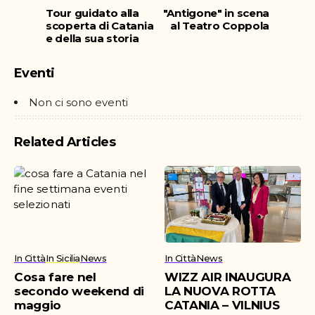
Tour guidato alla
"Antigone" in scena
scoperta di Catania
al Teatro Coppola
e della sua storia
Eventi
Non ci sono eventi
Related Articles
In Città
In Sicilia
News
In Città
News
Cosa fare nel
WIZZ AIR INAUGURA
secondo weekend di
LA NUOVA ROTTA
maggio
CATANIA – VILNIUS