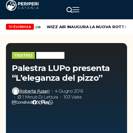
weekend di maggio
WIZZ AIR INAUGURA LA NUOVA ROTTA CATA
In Evidenza
TEATRO
WEEK-END
Palestra LUPo presenta
“L’eleganza del pizzo”
Roberta Fusari
4 Giugno 2016
1 Minuti Di Lettura
103 Visite
Condividi