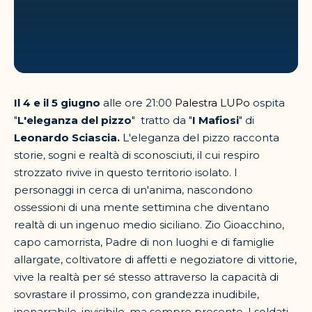
Il 4 e il 5 giugno
alle ore 21:00
Palestra LUPo
ospita
"
L'eleganza del pizzo
" tratto da "
I Mafiosi
" di
Leonardo Sciascia.
L'eleganza del pizzo racconta
storie, sogni e realtà di sconosciuti, il cui respiro
strozzato rivive in questo territorio isolato. I
personaggi in cerca di un'anima, nascondono
ossessioni di una mente settimina che diventano
realtà di un ingenuo medio siciliano. Zio Gioacchino,
capo camorrista, Padre di non luoghi e di famiglie
allargate, coltivatore di affetti e negoziatore di vittorie,
vive la realtà per sé stesso attraverso la capacità di
sovrastare il prossimo, con grandezza inudibile,
inenarrabile, invisibile, ma sempre presente. I soldati,