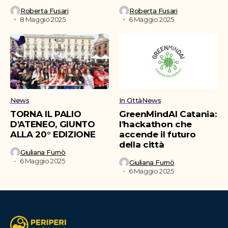
Roberta Fusari
Roberta Fusari
8 Maggio 2025
6 Maggio 2025
News
In Città
News
TORNA IL PALIO
GreenMindAI Catania:
D’ATENEO, GIUNTO
l’hackathon che
ALLA 20° EDIZIONE
accende il futuro
della città
Giuliana Furnò
6 Maggio 2025
Giuliana Furnò
6 Maggio 2025