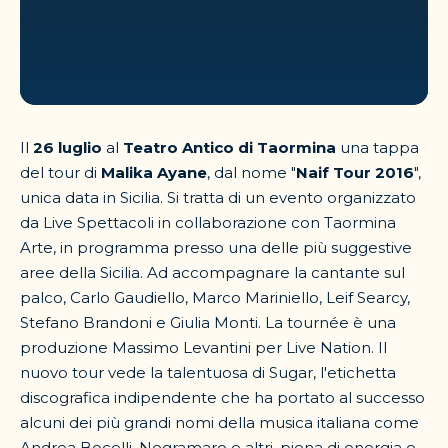
Il
26 luglio
al
Teatro Antico di Taormina
una tappa
del tour di
Malika Ayane
, dal nome "
Naif Tour 2016
",
unica data in Sicilia. Si tratta di un evento organizzato
da Live Spettacoli in collaborazione con Taormina
Arte, in programma presso una delle più suggestive
aree della Sicilia. Ad accompagnare la cantante sul
palco, Carlo Gaudiello, Marco Mariniello, Leif Searcy,
Stefano Brandoni e Giulia Monti. La tournée è una
produzione Massimo Levantini per Live Nation. Il
nuovo tour vede la talentuosa di Sugar, l'etichetta
discografica indipendente che ha portato al successo
alcuni dei più grandi nomi della musica italiana come
Andrea Bocelli, Negramaro e altri, piena di energia e