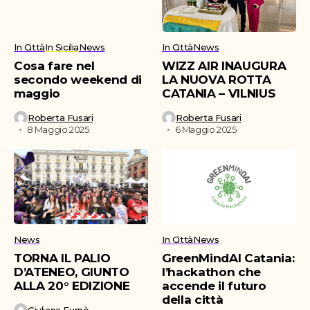
In Città
In Sicilia
News
In Città
News
Cosa fare nel
WIZZ AIR INAUGURA
secondo weekend di
LA NUOVA ROTTA
maggio
CATANIA – VILNIUS
Roberta Fusari
Roberta Fusari
8 Maggio 2025
6 Maggio 2025
News
In Città
News
TORNA IL PALIO
GreenMindAI Catania:
D’ATENEO, GIUNTO
l’hackathon che
ALLA 20° EDIZIONE
accende il futuro
della città
Giuliana Furnò