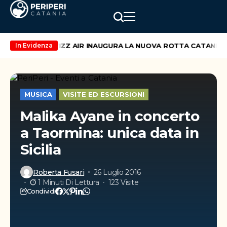
 di maggio
WIZZ AIR INAUGURA LA NUOVA ROTTA CATANIA – V
In Evidenza
MUSICA
VISITE ED ESCURSIONI
Malika Ayane in concerto
a Taormina: unica data in
Sicilia
Roberta Fusari
26 Luglio 2016
1 Minuti Di Lettura
123 Visite
Condividi