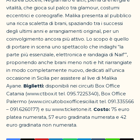
vitalità, che gioca sul palco tra glamour, costumi
eccentrici e coreografie. Malika presenta al pubblico
una ricca scaletta di brani, spaziando tra i successi
degli ultimi anni e arrangiamenti original, per un
coinvolgimento ancora più attivo. Lo scopo è quello
di portare in scena uno spettacolo che indaghi “la
parte più essenziale, elettronica e randagia di Naif‘”,
proponendo anche brani meno noti e hit riarrangiate
in modo completamente nuovo, dedicati all'unica
occasione in Sicilia per assistere al live di Malika
Ayane.
Biglietti:
disponibili nei circuiti Box Office
Catania (www.ctbox.it tel. 095.7225340), Box Office
Palermo (www.circuitoboxofficesicilia.it tel. 091.335566
– 091.6260177) e su www.ticketone.it.
Costo:
75 euro
platea numerata, 57 euro gradinata numerata e 42
euro gradinata non numerata.