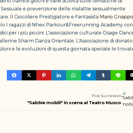
enti tramite giochi e varie attività sulle tematiche di:
 Sessuale e prevenzione delle malattie sessualmente
are. Il Giocoliere Prestigiatore e Fantasista
Mario Gnapp
acolo I ragazzi di Nhex Parkour&Freerunning Academy con
ci per i più piccini. L'associazione culturale Osage Dance
ballerine Sharm Danza Orientale. L'Associazione di donato
ioni e le evoluzioni di questa giornata speciale le trovat
Post Successivo
"Sabbie mobili" in scena al Teatro Musco