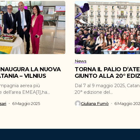
News
 INAUGURA LA NUOVA
TORNA IL PALIO D’AT
TANIA – VILNIUS
GIUNTO ALLA 20° EDI
ompagnia aerea più
Dal 7 al 9 maggio 2025, Catani
e dell’area EMEA[1],ha
20° edizione del...
inaugurato la nuova...
ari
6 Maggio 2025
Giuliana Furnò
6 Maggio 20