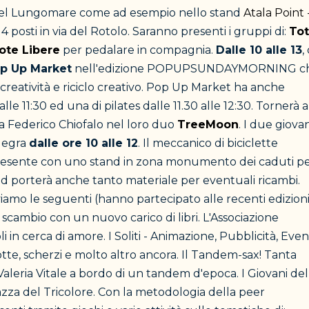
nti del Lungomare come ad esempio nello stand
Atala Point 
 4 posti in via del Rotolo. Saranno presenti i gruppi di:
Tot
ote Libere
per pedalare in compagnia.
Dalle 10 alle 13
,
p Up Market
nell'edizione POPUPSUNDAYMORNING c
creatività e riciclo creativo. Pop Up Market ha anche
le 11:30 ed una di pilates dalle 11.30 alle 12:30. Tornerà a
e a Federico Chiofalo nel loro duo
TreeMoon
. I due giovan
llegra
dalle ore 10 alle 12
. Il meccanico di biciclette
à presente con uno stand in zona monumento dei caduti p
tand porterà anche tanto materiale per eventuali ricambi.
oviamo le seguenti (hanno partecipato alle recenti edizion
scambio con un nuovo carico di libri. L'Associazione
 in cerca di amore. I Soliti - Animazione, Pubblicità, Even
cotte, scherzi e molto altro ancora. Il Tandem-sax! Tanta
aleria Vitale a bordo di un tandem d'epoca. I Giovani del
iazza del Tricolore. Con la metodologia della peer