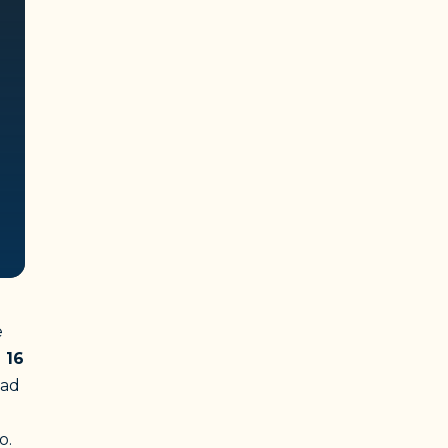
e
 16
 ad
o.