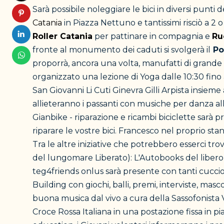
Sarà possibile noleggiare le bici in diversi pu
Catania
in Piazza Nettuno e tantissimi risciò a 2 o
Roller Catania
per pattinare in compagnia e
Ru
fronte al monumento dei caduti si svolgerà il
Po
proporrà, ancora una volta, manufatti di grande 
organizzato una lezione di Yoga dalle 10:30 fino al
San Giovanni Li Cuti Ginevra Gilli Arpista insiem
allieteranno i passanti con musiche per danza a
Gianbike - riparazione e ricambi biciclette sar
riparare le vostre bici. Francesco nel proprio s
Tra le altre iniziative che potrebbero esserci tr
del lungomare Liberato): L'Autobooks del libero 
teg4friends onlus sarà presente con tanti cuccioli
Building con giochi, balli, premi, interviste, mas
buona musica dal vivo a cura della Sassofonista V
Croce Rossa Italiana in una postazione fissa in p