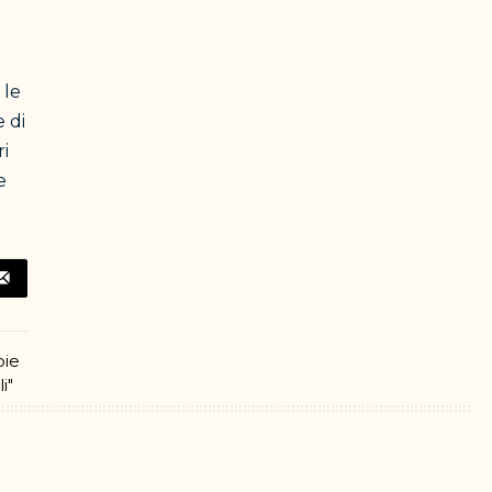
o
 le
 di
ri
e