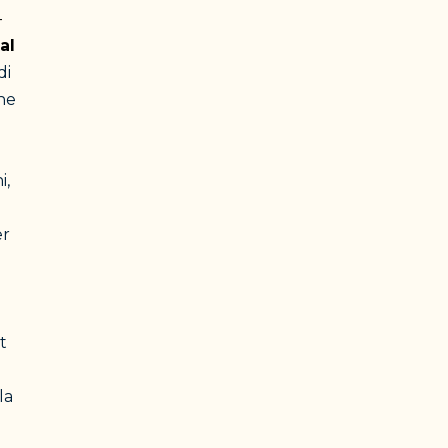
-
al
 di
he
i,
er
i
t
la