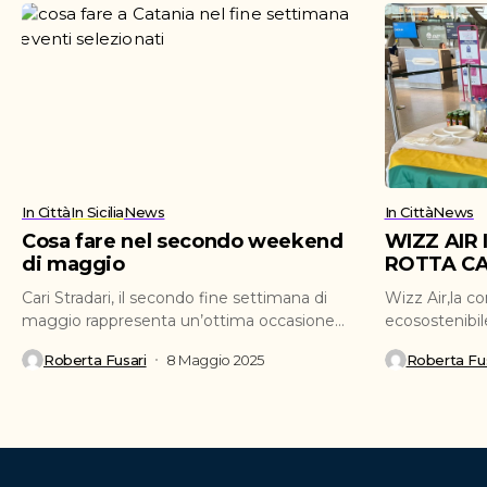
In Città
In Sicilia
News
In Città
News
Cosa fare nel secondo weekend
WIZZ AIR
di maggio
ROTTA CA
Cari Stradari, il secondo fine settimana di
Wizz Air,la c
maggio rappresenta un’ottima occasione
ecosostenibil
per ritagliarsi del tempo...
ufficialmente 
Roberta Fusari
8 Maggio 2025
Roberta Fus