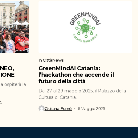
In Città
News
ENEO,
GreenMindAI Catania:
ZIONE
l’hackathon che accende il
futuro della città
a ospiterà la
Dal 27 al 29 maggio 2025, il Palazzo della
Cultura di Catania...
25
Giuliana Furnò
6 Maggio 2025