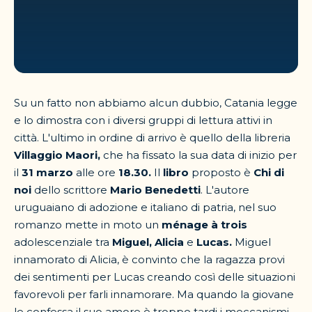
Su un fatto non abbiamo alcun dubbio, Catania legge
e lo dimostra con i diversi gruppi di lettura attivi in
città. L'ultimo in ordine di arrivo è quello della libreria
Villaggio Maori,
che ha fissato la sua data di inizio per
il
31 marzo
alle ore
18.30.
Il
libro
proposto è
Chi di
noi
dello scrittore
Mario Benedetti
. L'autore
uruguaiano di adozione e italiano di patria, nel suo
romanzo mette in moto un
ménage à trois
adolescenziale tra
Miguel, Alicia
e
Lucas
.
Miguel
innamorato di Alicia, è convinto che la ragazza provi
dei sentimenti per Lucas creando così delle situazioni
favorevoli per farli innamorare. Ma quando la giovane
le confessa il suo amore è troppo tardi i meccanismi