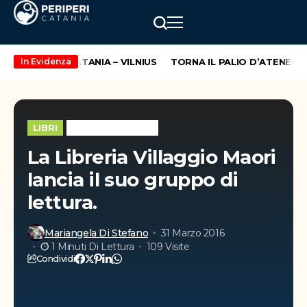
UOVA ROTTA CATANIA – VILNIUS
TORNA IL PALIO D’ATENEO, G
In Evidenza
LIBRI
LIBRI FEATURED
La Libreria Villaggio Maori
lancia il suo gruppo di
lettura.
Mariangela Di Stefano
31 Marzo 2016
1 Minuti Di Lettura
109 Visite
Condividi