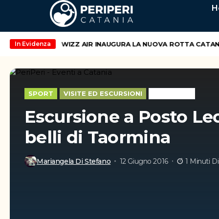
H
d di maggio
WIZZ AIR INAUGURA LA NUOVA ROTTA CATANIA –
In Evidenza
SPORT
VISITE ED ESCURSIONI
WEEK-END
Escursione a Posto Le
belli di Taormina
Mariangela Di Stefano
12 Giugno 2016
1 Minuti D