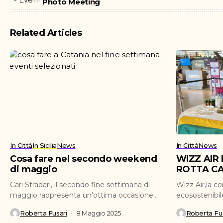
Photo Meeting
Related Articles
In Città
In Sicilia
News
In Città
News
Cosa fare nel secondo weekend
WIZZ AIR
di maggio
ROTTA CA
Cari Stradari, il secondo fine settimana di
Wizz Air,la c
maggio rappresenta un’ottima occasione
ecosostenibil
per ritagliarsi del tempo...
ufficialmente 
Roberta Fusari
8 Maggio 2025
Roberta Fus