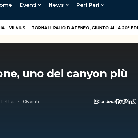
ome
Eventi
News
Peri Peri
 VILNIUS
TORNA IL PALIO D’ATENEO, GIUNTO ALLA 20° EDIZI
one, uno dei canyon più
i Lettura
106 Visite
Condividi