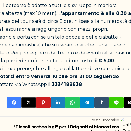
.
Il percorso è adatto a tutti e si sviluppa in maniera
ia altezza (max 10 metri). L'
appuntamento è alle 8:30 a
urata del tour sarà di circa 3 ore, in base alla numerosità 
dell'escursione si raggiungono con mezzi propri.
gno e porta con se un telo doccia e delle ciabatte. -
arpe da ginnastica) che si useranno anche per andare in
leto Per proteggerci dal freddo e da eventuali abrasioni
 la possiede può prenotarla ad un costo di
€ 5,00
 in neoprene, chi è allergico al lattice, deve comunicarlo
otarsi entro venerdì 10 alle ore 21:00 seguendo
tattare via WhatsApp il
3334188838
Post Successivo
a
"Piccoli archeologi" per i Briganti al Monastero