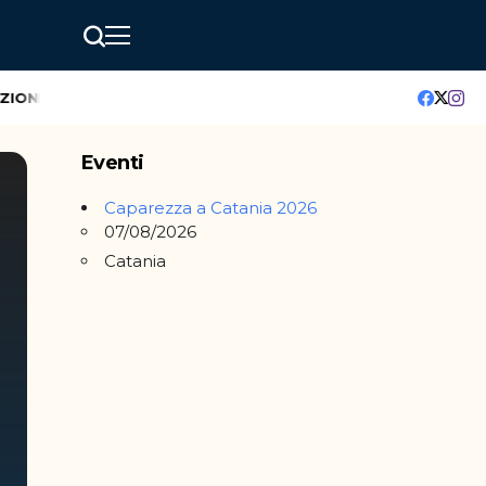
ONE
GreenMindAI Catania: l’hackathon che accende il futuro d
Eventi
Caparezza a Catania 2026
07/08/2026
Catania