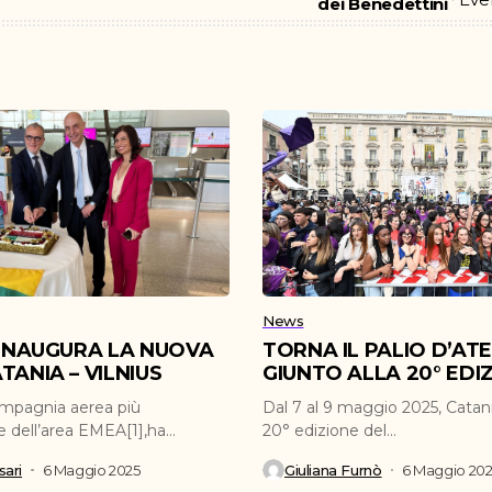
dei Benedettini
News
 INAUGURA LA NUOVA
TORNA IL PALIO D’AT
TANIA – VILNIUS
GIUNTO ALLA 20° EDI
ompagnia aerea più
Dal 7 al 9 maggio 2025, Catani
e dell’area EMEA[1],ha
20° edizione del...
inaugurato la nuova...
ari
6 Maggio 2025
Giuliana Furnò
6 Maggio 20