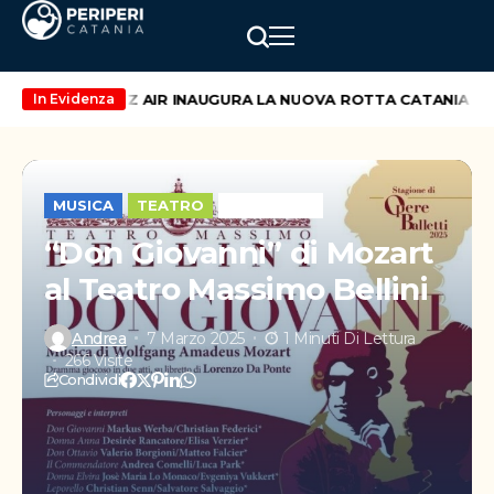
 maggio
WIZZ AIR INAUGURA LA NUOVA ROTTA CATANIA – VIL
In Evidenza
MUSICA
TEATRO
WEEK-END
“Don Giovanni” di Mozart
al Teatro Massimo Bellini
Andrea
7 Marzo 2025
1 Minuti Di Lettura
266 Visite
Condividi