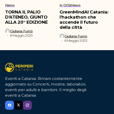
News
In Città
News
TORNA IL PALIO
GreenMindAI Catania:
D’ATENEO, GIUNTO
l’hackathon che
ALLA 20° EDIZIONE
accende il futuro
della città
Giuliana Furnò
6 Maggio 2025
Giuliana Furnò
6 Maggio 2025
Eventi a Catania. Rimani costantemente
aggiornato su Concerti, mostre, laboratori,
eventi per adulti e bambini. Il meglio degli
eventi a Catania