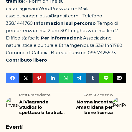
tramite:
- Form on line su
cataniagiovani.WordPress.com - Mail:
asso.etnangeniousa@gmail.com - Telefono :
338.1441760
Informazioni sul percorso
Tempo di
percorrenza: circa 2 ore 30’ Lunghezza: circa km 2
Difficoltà: facile
Per informazioni:
Associazione
naturalistica e culturale Etna ‘ngeniousa 338.1441760
Comune di Catania, Bureau Turismo 095.7425573
Contributo libero
Post Precedente
Post Successivo
Ai Viagrande
Norma incontra
Studios lo
Amatriciana per
spettacolo teatrale
beneficenza
Invasioni
Eventi