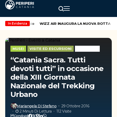
eekend di maggio
WIZZ AIR INAUGURA LA NUOVA ROTTA CATAN
In Evidenza
MUSEI
VISITE ED ESCURSIONI
WEEK-END
“Catania Sacra. Tutti
devoti tutti” in occasione
della XIII Giornata
Nazionale del Trekking
Urbano
Mariangela Di Stefano
29 Ottobre 2016
2 Minuti Di Lettura
112 Visite
Condividi