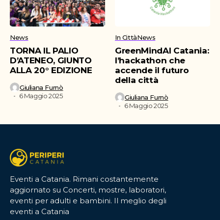
News
In Città
News
TORNA IL PALIO
GreenMindAI Catania:
D’ATENEO, GIUNTO
l’hackathon che
ALLA 20° EDIZIONE
accende il futuro
della città
Giuliana Furnò
6 Maggio 2025
Giuliana Furnò
6 Maggio 2025
Eventi a Catania. Rimani costantemente
aggiornato su Concerti, mostre, laboratori,
eventi per adulti e bambini. Il meglio degli
eventi a Catania