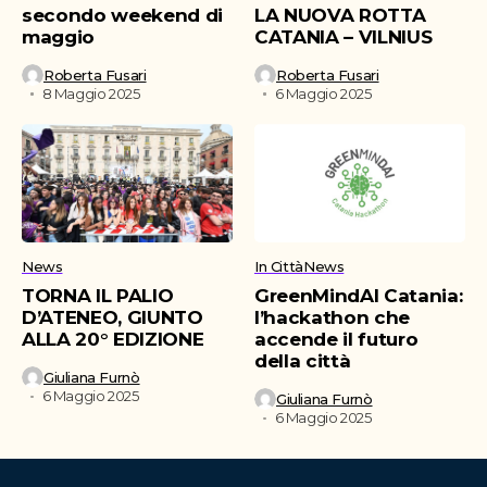
secondo weekend di
LA NUOVA ROTTA
maggio
CATANIA – VILNIUS
Roberta Fusari
Roberta Fusari
8 Maggio 2025
6 Maggio 2025
News
In Città
News
TORNA IL PALIO
GreenMindAI Catania:
D’ATENEO, GIUNTO
l’hackathon che
ALLA 20° EDIZIONE
accende il futuro
della città
Giuliana Furnò
6 Maggio 2025
Giuliana Furnò
6 Maggio 2025