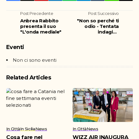
Post Precedente
Post Successivo
Anbrea Rabbito
"Non so perché ti
presenta il suo
odio - Tentata
"L'onda mediale"
indagine
sull’omofobia e i
suoi motivi"
Eventi
Non ci sono eventi
Related Articles
In Città
In Sicilia
News
In Città
News
Cosa fare nel
WIZZ AIR INAUGURA