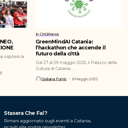
In Città
News
ENEO,
GreenMindAI Catania:
ZIONE
l’hackathon che accende il
futuro della città
a ospiterà la
Dal 27 al 29 maggio 2025, il Palazzo della
Cultura di Catania...
25
Giuliana Furnò
6 Maggio 2025
Stasera Che Fai?
Rimani aggiornato sugli eventi a Catania,
iscriviti alla nostra newsletter.