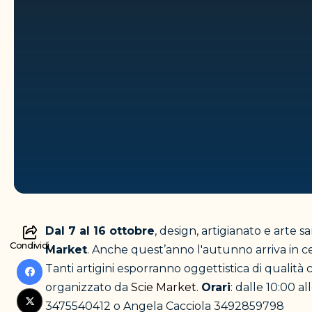
Dal 7 al 16 ottobre
, design, artigianato e arte s
Condividi
Market
. Anche quest’anno l'autunno arriva in cen
Tanti artigini esporranno oggettistica di qualità
organizzato da
Scie Market
.
Orari
: dalle 10:00 al
3475540412 o Angela Cacciola 3492859798