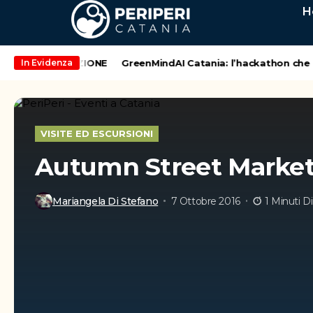
H
 ALLA 20° EDIZIONE
GreenMindAI Catania: l’hackathon che acce
In Evidenza
VISITE ED ESCURSIONI
Autumn Street Market 
Mariangela Di Stefano
7 Ottobre 2016
1 Minuti D