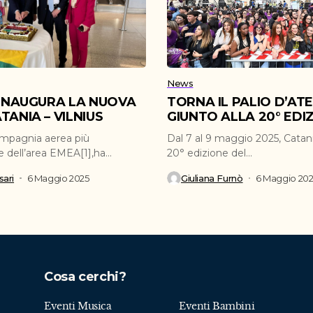
News
 INAUGURA LA NUOVA
TORNA IL PALIO D’AT
TANIA – VILNIUS
GIUNTO ALLA 20° EDI
ompagnia aerea più
Dal 7 al 9 maggio 2025, Catani
e dell’area EMEA[1],ha
20° edizione del...
inaugurato la nuova...
ari
6 Maggio 2025
Giuliana Furnò
6 Maggio 20
Cosa cerchi?
Eventi Musica
Eventi Bambini