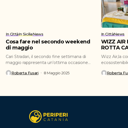
In Città
In Sicilia
News
In Città
News
Cosa fare nel secondo weekend
WIZZ AIR
di maggio
ROTTA CA
Cari Stradari, il secondo fine settimana di
Wizz Air,la c
maggio rappresenta un’ottima occasione
ecosostenibil
per ritagliarsi del tempo...
ufficialmente 
Roberta Fusari
8 Maggio 2025
Roberta Fus