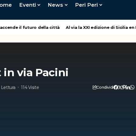
ome
Eventi
News
Peri Peri
nde il futuro della città
Al via la XXI edizione di Sicilia en P
in via Pacini
i Lettura
114 Visite
Condividi