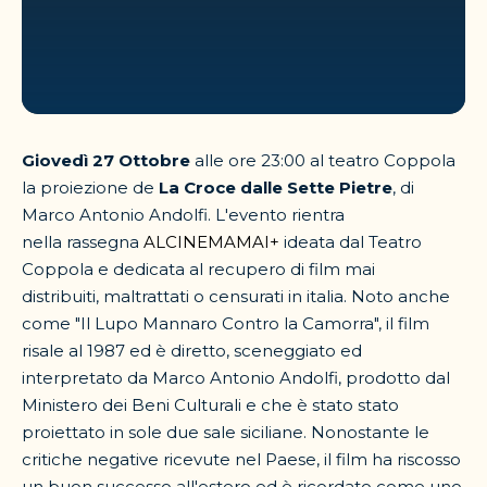
Giovedì 27 Ottobre
alle ore 23:00 al teatro Coppola
la proiezione de
La Croce dalle Sette Pietre
, di
Marco Antonio Andolfi. L'evento rientra
nella rassegna
ALCINEMAMAI+
ideata dal Teatro
Coppola e dedicata al recupero di film mai
distribuiti, maltrattati o censurati in italia. Noto anche
come "Il Lupo Mannaro Contro la Camorra", il film
risale al 1987 ed è diretto, sceneggiato ed
interpretato da Marco Antonio Andolfi, prodotto dal
Ministero dei Beni Culturali e che è stato stato
proiettato in sole due sale siciliane. Nonostante le
critiche negative ricevute nel Paese, il film ha riscosso
un buon successo all'estero ed è ricordato come uno