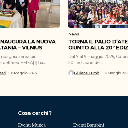
News
 INAUGURA LA NUOVA
TORNA IL PALIO D’AT
TANIA – VILNIUS
GIUNTO ALLA 20° EDI
ompagnia aerea più
Dal 7 al 9 maggio 2025, Catani
e dell’area EMEA[1],ha
20° edizione del...
inaugurato la nuova...
ari
6 Maggio 2025
Giuliana Furnò
6 Maggio 20
Cosa cerchi?
Eventi Musica
Eventi Bambini