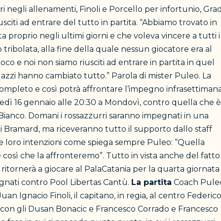
i negli allenamenti, Finoli e Porcello per infortunio, Grad
sciti ad entrare del tutto in partita. “Abbiamo trovato in
proprio negli ultimi giorni e che voleva vincere a tutti i
tribolata, alla fine della quale nessun giocatore era al
gioco e noi non siamo riusciti ad entrare in partita in quel
llazzi hanno cambiato tutto.” Parola di mister Puleo. La
ompleto e così potrà affrontare l’impegno infrasettimana
edì 16 gennaio alle 20:30 a Mondovì, contro quella che è
Bianco. Domani i rossazzurri saranno impegnati in una
lli Bramard, ma riceveranno tutto il supporto dallo staff
lle loro intenzioni come spiega sempre Puleo: “Quella
così che la affronteremo”. Tutto in vista anche del fatto
 ritornerà a giocare al PalaCatania per la quarta giornata 
gnati contro Pool Libertas Cantù.
La partita
Coach Pule
n Ignacio Finoli, il capitano, in regia, al centro Federic
i, con gli Dusan Bonacic e Francesco Corrado e Francesco