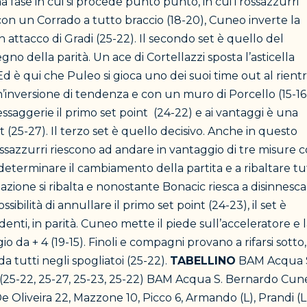
 fase in cui si procede punto punto, in cui i rossazzurri
on un Corrado a tutto braccio (18-20), Cuneo inverte la
ttacco di Gradi (25-22). Il secondo set è quello del
gno della parità. Un ace di Cortellazzi sposta l’asticella
Ed è qui che Puleo si gioca uno dei suoi time out al rient
n’inversione di tendenza e con un muro di Porcello (15-16
Messaggerie il primo set point (24-22) e ai vantaggi è una
(25-27). Il terzo set è quello decisivo. Anche in questo
ssazzurri riescono ad andare in vantaggio di tre misure 
 determinare il cambiamento della partita e a ribaltare tu
tuazione si ribalta e nonostante Bonacic riesca a disinnesc
bilità di annullare il primo set point (24-23), il set è
enti, in parità. Cuneo mette il piede sull’acceleratore e 
io da + 4 (19-15). Finoli e compagni provano a rifarsi sotto,
 tutti negli spogliatoi (25-22).
TABELLINO
BAM Acqua 
 (25-22, 25-27, 25-23, 25-22) BAM Acqua S. Bernardo Cun
e Oliveira 22, Mazzone 10, Picco 6, Armando (L), Prandi (L