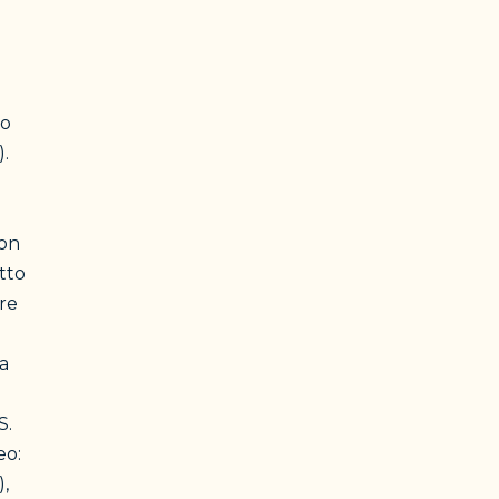
ro
).
con
tto
are
la
S.
eo:
),