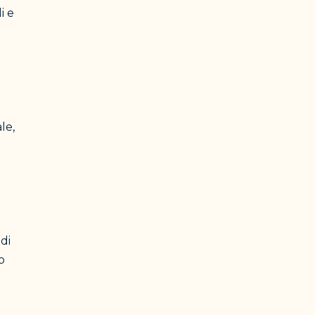
i e
le,
di
o
o