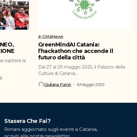
In Città
News
ENEO,
GreenMindAI Catania:
ZIONE
l’hackathon che accende il
futuro della città
a ospiterà la
Dal 27 al 29 maggio 2025, il Palazzo della
Cultura di Catania...
25
Giuliana Furnò
6 Maggio 2025
Stasera Che Fai?
Rimani aggiornato sugli eventi a Catania,
iscriviti alla nostra newsletter.