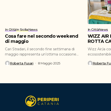
In Città
In Sicilia
News
In Città
News
Cosa fare nel secondo weekend
WIZZ AIR
di maggio
ROTTA CA
Cari Stradari, il secondo fine settimana di
Wizz Air,la c
maggio rappresenta un’ottima occasione
ecosostenibil
per ritagliarsi del tempo...
ufficialmente 
Roberta Fusari
8 Maggio 2025
Roberta Fus