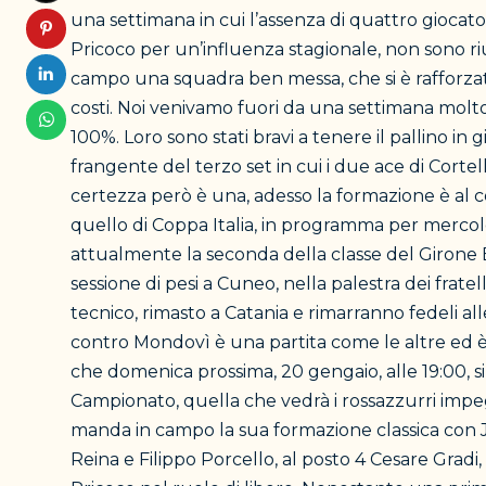
una settimana in cui l’assenza di quattro giocator
Pricoco per un’influenza stagionale, non sono riu
campo una squadra ben messa, che si è rafforzata 
costi. Noi venivamo fuori da una settimana molto 
100%. Loro sono stati bravi a tenere il pallino in 
frangente del terzo set in cui i due ace di Corte
certezza però è una, adesso la formazione è al c
quello di Coppa Italia, in programma per mercol
attualmente la seconda della classe del Girone 
sessione di pesi a Cuneo, nella palestra dei frate
tecnico, rimasto a Catania e rimarranno fedeli a
contro Mondovì è una partita come le altre ed è 
che domenica prossima, 20 gengaio, alle 19:00, si
Campionato, quella che vedrà i rossazzurri impe
manda in campo la sua formazione classica con Jua
Reina e Filippo Porcello, al posto 4 Cesare Grad