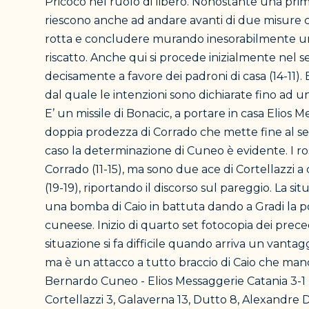
Pricoco nel ruolo di libero. Nonostante una prima
riescono anche ad andare avanti di due misure c
rotta e concludere murando inesorabilmente un a
riscatto. Anche qui si procede inizialmente nel se
decisamente a favore dei padroni di casa (14-11). 
dal quale le intenzioni sono dichiarate fino ad u
E’ un missile di Bonacic, a portare in casa Elios 
doppia prodezza di Corrado che mette fine al set 
caso la determinazione di Cuneo è evidente. I ro
Corrado (11-15), ma sono due ace di Cortellazzi a
(19-19), riportando il discorso sul pareggio. La si
una bomba di Caio in battuta dando a Gradi la possi
cuneese. Inizio di quarto set fotocopia dei preced
situazione si fa difficile quando arriva un vantagg
ma è un attacco a tutto braccio di Caio che manda
Bernardo Cuneo - Elios Messaggerie Catania 3-1
Cortellazzi 3, Galaverna 13, Dutto 8, Alexandre D